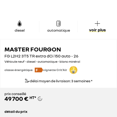
voir plus
diesel
automatique
MASTER FOURGON
FG L2H2 3T5 TR extra dCi 150 auto - 26
Véhicule neuf - diesel - automatique - blanc minéral
F
classe énergétique
vignette Crit'Air
délai moyen de livraison: 3 semaines *
prix conseillé
49 700 €
HT
*
détail du prix
prix conseillé
49 700 €