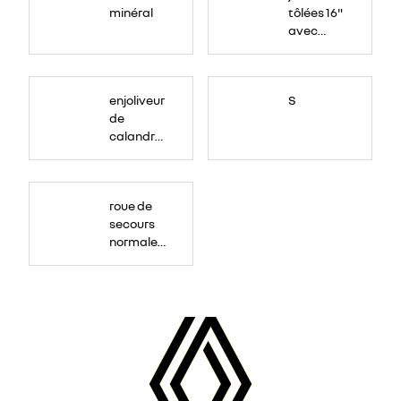
minéral
tôlées 16"
avec
enjoliveur
"airna"
enjoliveur
S
de
calandre
couleur
caisse
roue de
secours
normale
(sous le
Paf
arrière)