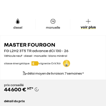
voir plus
diesel
manuelle
MASTER FOURGON
FG L2H2 3T5 TR advance dCi 130 - 26
Véhicule neuf - diesel - manuelle - blanc minéral
E
classe énergétique
vignette Crit'Air
délai moyen de livraison: 7 semaines *
prix conseillé
44 600 €
HT
*
détail du prix
prix conseillé
44 600 €