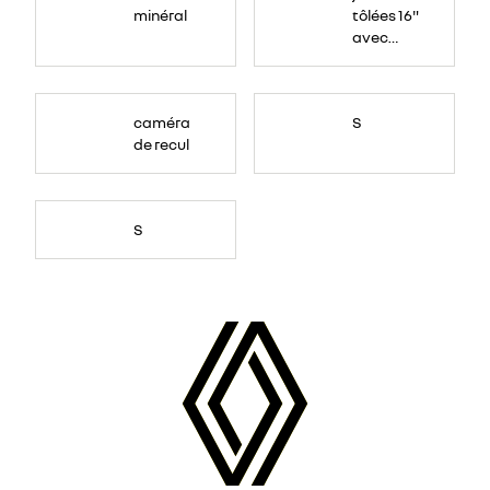
minéral
tôlées 16"
avec
enjoliveur
"airna"
caméra
S
de recul
S