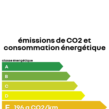
émissions de CO2 et
consommation énergétique
classe énergétique
A
B
C
D
E
196
g CO2/km