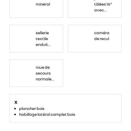
minéral
tôlées 16"
avec
enjoliveur
"airna"
sellerie
caméra
textile
de recul
enduit
grainé
roue de
secours
normale
(sous le
Paf
arrière)
X
plancher bois
habillage latéral complet bois