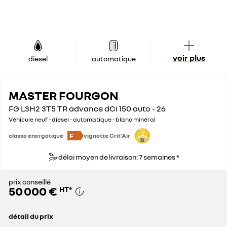
voir plus
diesel
automatique
MASTER FOURGON
FG L3H2 3T5 TR advance dCi 150 auto - 26
Véhicule neuf - diesel - automatique - blanc minéral
F
classe énergétique
vignette Crit'Air
délai moyen de livraison: 7 semaines *
prix conseillé
50 000 €
HT
*
détail du prix
prix conseillé
50 000 €