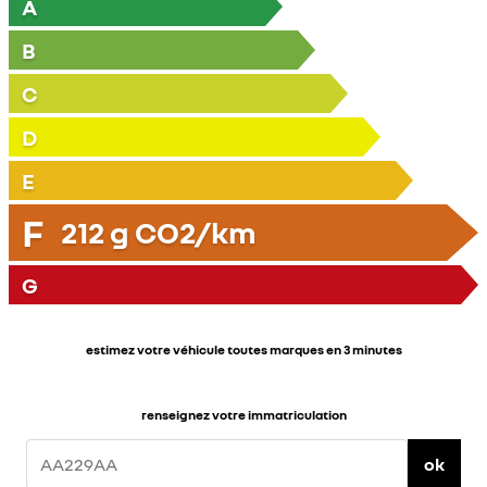
A
B
C
D
E
F
212
g CO2/km
G
estimez votre véhicule toutes marques en 3 minutes
renseignez votre immatriculation
ok