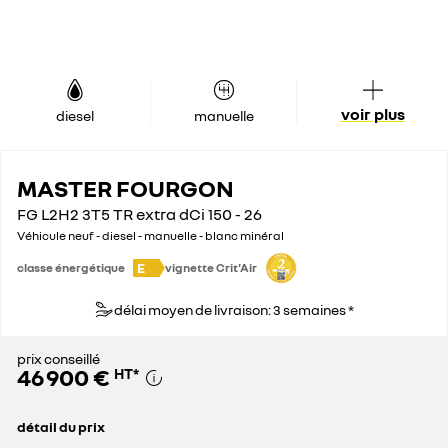
voir plus
diesel
manuelle
MASTER FOURGON
FG L2H2 3T5 TR extra dCi 150 - 26
Véhicule neuf - diesel - manuelle - blanc minéral
E
classe énergétique
vignette Crit'Air
délai moyen de livraison: 3 semaines *
prix conseillé
46 900 €
HT
*
détail du prix
prix conseillé
46 900 €