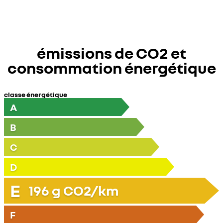
émissions de CO2 et
consommation énergétique
classe énergétique
A
B
C
D
E
196
g CO2/km
F