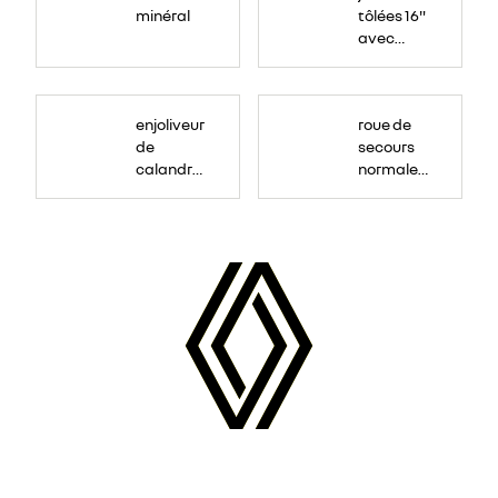
minéral
tôlées 16"
avec
enjoliveur
"airna"
enjoliveur
roue de
de
secours
calandre
normale
couleur
(sous le
caisse
Paf
arrière)