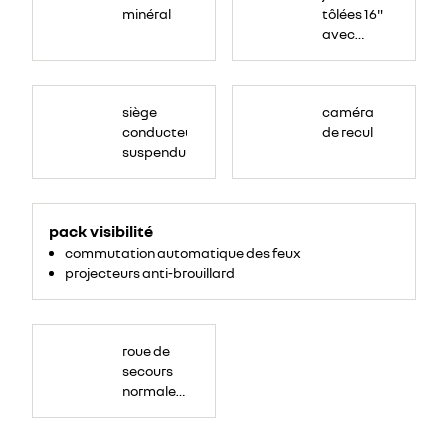
minéral
tôlées 16"
avec
enjoliveur
"airna"
siège
caméra
conducteur
de recul
suspendu
<ul>
<li>projecteurs
pack visibilité
anti-
brouillard</li>
commutation automatique des feux
<li>commutation
automatique
projecteurs anti-brouillard
des
feu</li>
</ul>
roue de
secours
normale
(sous le
Paf