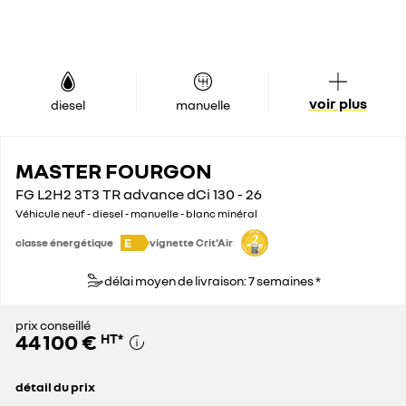
voir plus
diesel
manuelle
MASTER FOURGON
FG L2H2 3T3 TR advance dCi 130 - 26
Véhicule neuf - diesel - manuelle - blanc minéral
E
classe énergétique
vignette Crit'Air
délai moyen de livraison: 7 semaines *
prix conseillé
44 100 €
HT
*
détail du prix
prix conseillé
44 100 €