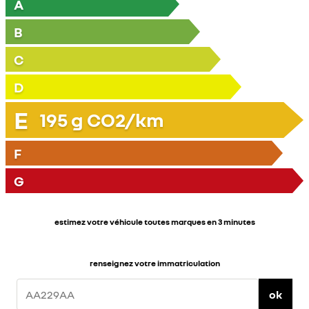
A
B
C
D
E
195
g CO2/km
F
G
estimez votre véhicule toutes marques en 3 minutes
renseignez votre immatriculation
ok