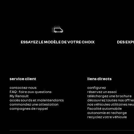
ESSAYEZ LE MODÈLE DE VOTRE CHOIX
DES EXP
service client
liens directs
contactez-nous
configurez
FAQ : foire aux questions
réservez un essai
My Renault
téléchargez une brochure
accès sourds et malentendants
découvrez toutes nos offre
commandez une attestation
nos véhicules utilitaires ne
campagnes de rappel
fiscalité automobile
autonomie et recharge
recyclez votre véhicule