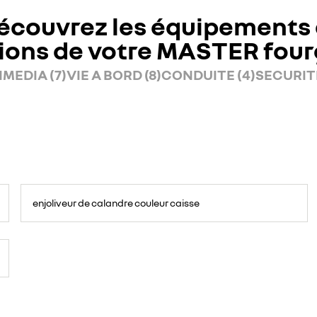
écouvrez les équipements 
ions de votre MASTER fou
MEDIA (7)
VIE A BORD (8)
CONDUITE (4)
SECURITE
enjoliveur de calandre couleur caisse