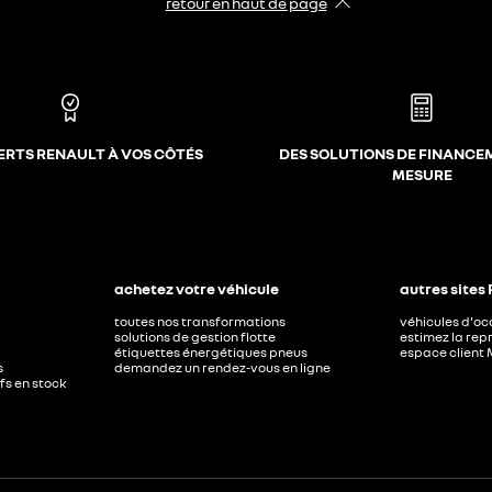
retour en haut de page​
ERTS RENAULT À VOS CÔTÉS
DES SOLUTIONS DE FINANCE
MESURE
achetez votre véhicule
autres sites
toutes nos transformations
véhicules d'o
solutions de gestion flotte
estimez la repr
étiquettes énergétiques pneus
espace client 
s
demandez un rendez-vous en ligne
ufs en stock