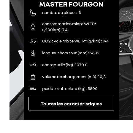
MASTER FOURGON
nombre de places
3
consommation mixte WLTP*
(l/100km)
7.4
CO2 cycle mixte WLTP* (g/km)
194
longueur hors tout (mm)
5685
charge utile (kg)
1070.0
volume de chargement (m3)
10,8
poids total roulant (kg)
5800
Toutes les caractéristiques