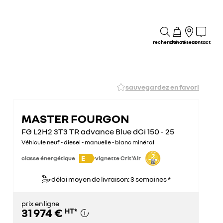
recherche
achat
réseau
contact
sauvegardez en favori
MASTER FOURGON
FG L2H2 3T3 TR advance Blue dCi 150 - 25
Véhicule neuf - diesel - manuelle - blanc minéral
E
classe énergétique
vignette Crit'Air
délai moyen de livraison: 3 semaines *
prix en ligne
31 974 €
HT
*