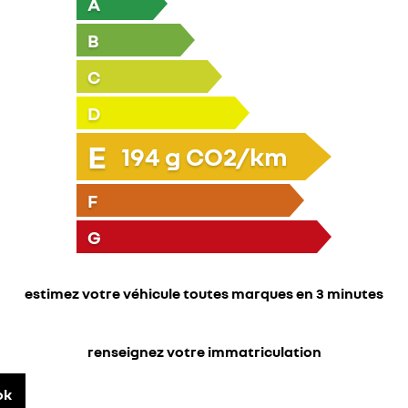
A
B
C
D
E
194
g CO2/km
F
G
estimez votre véhicule toutes marques en 3 minutes
renseignez votre immatriculation
ok