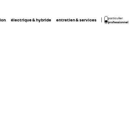
particulier
ion
électrique & hybride
entretien & services
professionnel