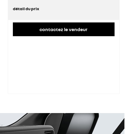
détail du prix
prix conseillé
43 800 €
remise concessionnaire déduite
11 826 €
contactez le vendeur