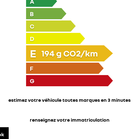
A
B
C
D
E
194
g CO2/km
F
G
estimez votre véhicule toutes marques en 3 minutes
renseignez votre immatriculation
ok