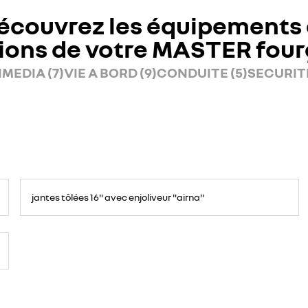
écouvrez les équipements 
ions de votre MASTER fou
MEDIA (7)
VIE A BORD (9)
CONDUITE (5)
SECURITE
jantes tôlées 16" avec enjoliveur "airna"