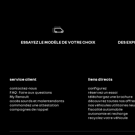
ESSAYEZ LE MODÈLE DE VOTRE CHOIX
DES EXP
service client
liens directs
contactez-nous
configurez
FAQ : foire aux questions
réservez un essai
My Renault
téléchargez une brochure
accès sourds et malentendants
découvrez toutes nos offre
commandez une attestation
nos véhicules utilitaires ne
campagnes de rappel
fiscalité automobile
autonomie et recharge
recyclez votre véhicule