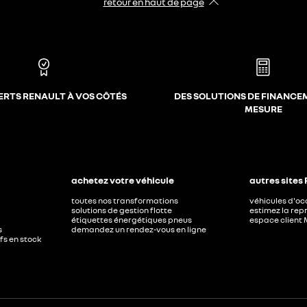
retour en haut de page​
ERTS RENAULT À VOS CÔTÉS
DES SOLUTIONS DE FINANCE
MESURE
achetez votre véhicule
autres sites
toutes nos transformations
véhicules d'o
solutions de gestion flotte
estimez la repr
étiquettes énergétiques pneus
espace client 
s
demandez un rendez-vous en ligne
ufs en stock