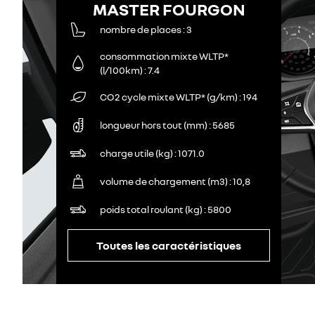
MASTER FOURGON
nombre de places
3
consommation mixte WLTP*
(l/100km)
7.4
CO2 cycle mixte WLTP* (g/km)
194
longueur hors tout (mm)
5685
charge utile (kg)
1071.0
volume de chargement (m3)
10,8
poids total roulant (kg)
5800
Toutes les caractéristiques