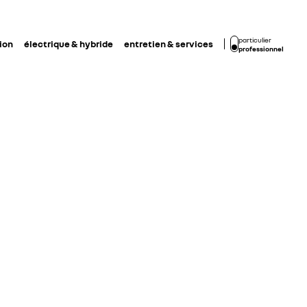
particulier
ion
électrique & hybride
entretien & services
professionnel