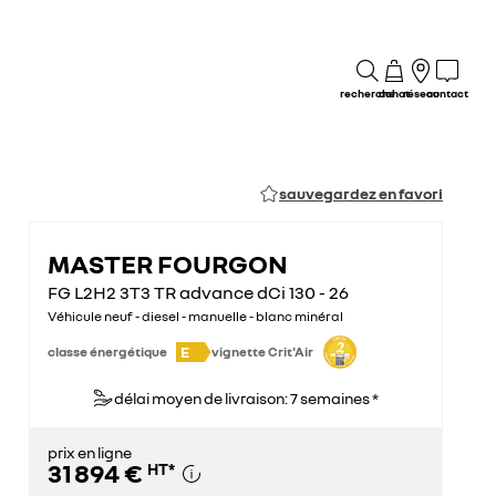
recherche
achat
réseau
contact
sauvegardez en favori
MASTER FOURGON
FG L2H2 3T3 TR advance dCi 130 - 26
Véhicule neuf - diesel - manuelle - blanc minéral
E
classe énergétique
vignette Crit'Air
délai moyen de livraison: 7 semaines *
prix en ligne
31 894 €
HT
*