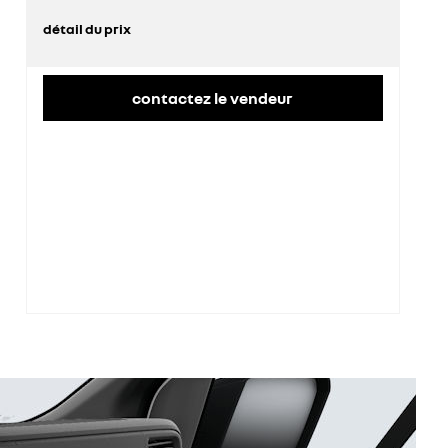
détail du prix
prix conseillé
43 100 €
remise concessionnaire déduite
11 206 €
contactez le vendeur