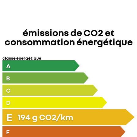
émissions de CO2 et
consommation énergétique
classe énergétique
A
B
C
D
E
194
g CO2/km
F