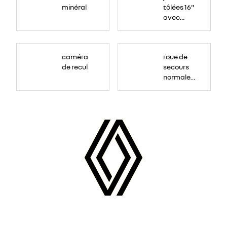
minéral
tôlées 16"
avec
enjoliveur
"airna"
caméra
roue de
de recul
secours
normale
(sous le
Paf
arrière)