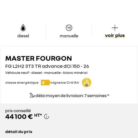
voir plus
diesel
manuelle
MASTER FOURGON
FG L2H2 3T3 TR advance dCi 150 - 26
Véhicule neuf - diesel - manuelle - blanc minéral
E
classe énergétique
vignette Crit'Air
délai moyen de livraison: 7 semaines *
prix conseillé
44 100 €
HT
*
détail du prix
prix conseillé
44 100 €