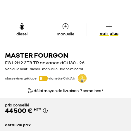
voir plus
diesel
manuelle
MASTER FOURGON
FG L2H2 3T3 TR advance dCi 130 - 26
Véhicule neuf - diesel - manuelle - blanc minéral
E
classe énergétique
vignette Crit'Air
délai moyen de livraison: 7 semaines *
prix conseillé
44 500 €
HT
*
détail du prix
prix conseillé
44 500 €