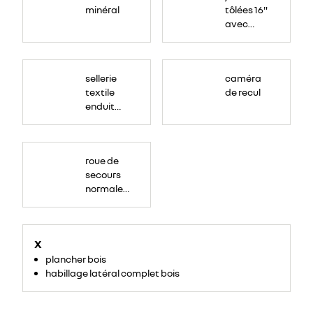
minéral
tôlées 16"
avec
enjoliveur
"airna"
sellerie
caméra
textile
de recul
enduit
grainé
roue de
secours
normale
(sous le
Paf
arrière)
X
plancher bois
habillage latéral complet bois