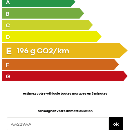
A
B
C
D
E
196
g CO2/km
F
G
estimez votre véhicule toutes marques en 3 minutes
renseignez votre immatriculation
ok