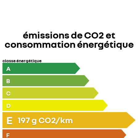
émissions de CO2 et
consommation énergétique
classe énergétique
A
B
C
D
E
197
g CO2/km
F