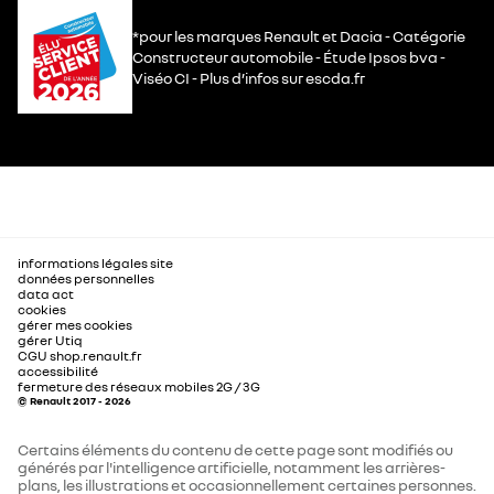
*pour les marques Renault et Dacia - Catégorie
Constructeur automobile - Étude Ipsos bva -
Viséo CI - Plus d’infos sur escda.fr
informations légales site
données personnelles
data act
cookies
gérer mes cookies
gérer Utiq
CGU shop.renault.fr
accessibilité
fermeture des réseaux mobiles 2G / 3G
© Renault 2017 - 2026
Certains éléments du contenu de cette page sont modifiés ou
générés par l'intelligence artificielle, notamment les arrières-
plans, les illustrations et occasionnellement certaines personnes.