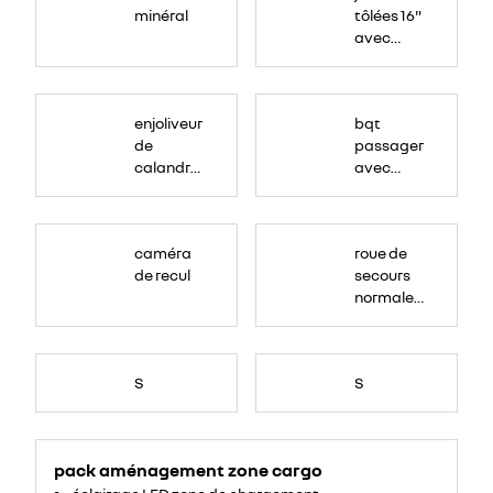
minéral
tôlées 16"
avec
enjoliveur
"airna"
enjoliveur
bqt
de
passager
calandre
avec
couleur
rangement
caisse
caméra
roue de
de recul
secours
normale
(sous le
Paf
arrière)
S
S
pack aménagement zone cargo