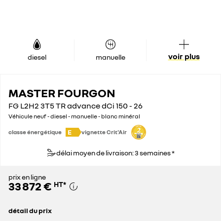
voir plus
diesel
manuelle
MASTER FOURGON
FG L2H2 3T5 TR advance dCi 150 - 26
Véhicule neuf - diesel - manuelle - blanc minéral
E
classe énergétique
vignette Crit'Air
délai moyen de livraison: 3 semaines *
prix en ligne
33 872 €
HT
*
détail du prix
prix conseillé
46 400 €