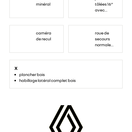
minéral
tôlées 16"
avec
enjoliveur
"airna"
caméra
roue de
de recul
secours
normale
(sous le
Paf
arrière)
X
plancher bois
habillage latéral complet bois