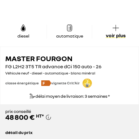
voir plus
diesel
automatique
MASTER FOURGON
FG L2H2 3T5 TR advance dCi 150 auto - 26
Véhicule neuf - diesel - automatique - blanc minéral
F
classe énergétique
vignette Crit'Air
délai moyen de livraison: 3 semaines *
prix conseillé
48 800 €
HT
*
détail du prix
prix conseillé
48 800 €