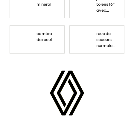
minéral
tôlées 16"
avec
enjoliveur
"airna"
caméra
roue de
de recul
secours
normale
(sous le
Paf
arrière)