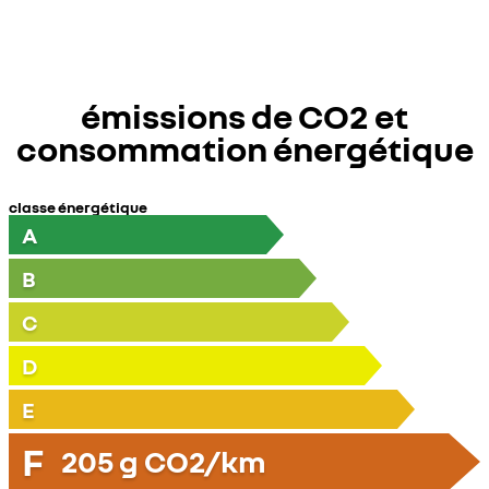
émissions de CO2 et
consommation énergétique
classe énergétique
A
B
C
D
E
F
205
g CO2/km