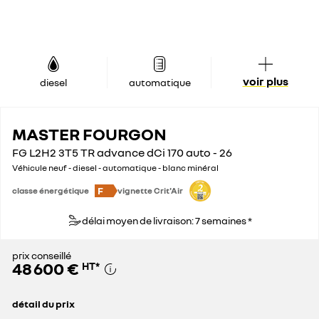
voir plus
diesel
automatique
MASTER FOURGON
FG L2H2 3T5 TR advance dCi 170 auto - 26
Véhicule neuf - diesel - automatique - blanc minéral
F
classe énergétique
vignette Crit'Air
délai moyen de livraison: 7 semaines *
prix conseillé
48 600 €
HT
*
détail du prix
prix conseillé
48 600 €