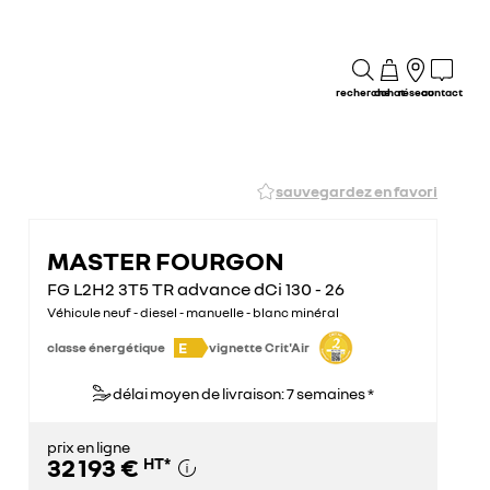
recherche
achat
réseau
contact
sauvegardez en favori
MASTER FOURGON
FG L2H2 3T5 TR advance dCi 130 - 26
Véhicule neuf - diesel - manuelle - blanc minéral
E
classe énergétique
vignette Crit'Air
délai moyen de livraison: 7 semaines *
prix en ligne
32 193 €
HT
*