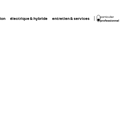
particulier
ion
électrique & hybride
entretien & services
professionnel