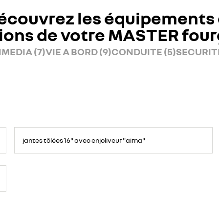
écouvrez les équipements 
ions de votre MASTER fou
MEDIA (7)
VIE A BORD (9)
CONDUITE (5)
SECURITE
jantes tôlées 16" avec enjoliveur "airna"