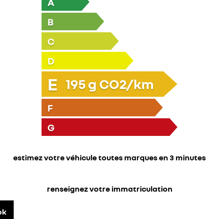
A
B
C
D
E
195
g CO2/km
F
G
estimez votre véhicule toutes marques en 3 minutes
renseignez votre immatriculation
ok