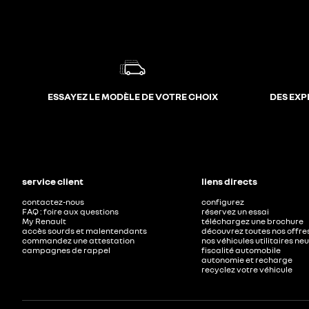
ESSAYEZ LE MODÈLE DE VOTRE CHOIX
DES EXP
service client
liens directs
contactez-nous
configurez
FAQ : foire aux questions
réservez un essai
My Renault
téléchargez une brochure
accès sourds et malentendants
découvrez toutes nos offre
commandez une attestation
nos véhicules utilitaires ne
campagnes de rappel
fiscalité automobile
autonomie et recharge
recyclez votre véhicule