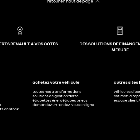
retour en haut de page​
ERTS RENAULT À VOS CÔTÉS
DES SOLUTIONS DE FINANCE
MESURE
achetez votre véhicule
autres sites
toutes nos transformations
véhicules d'o
solutions de gestion flotte
estimez la repr
étiquettes énergétiques pneus
espace client 
s
demandez un rendez-vous en ligne
ufs en stock