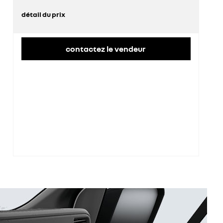
détail du prix
prix conseillé
44 100 €
remise concessionnaire déduite
11 907 €
contactez le vendeur