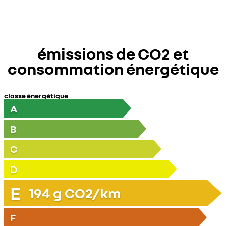
émissions de CO2 et
consommation énergétique
classe énergétique
A
B
C
D
E
194
g CO2/km
F