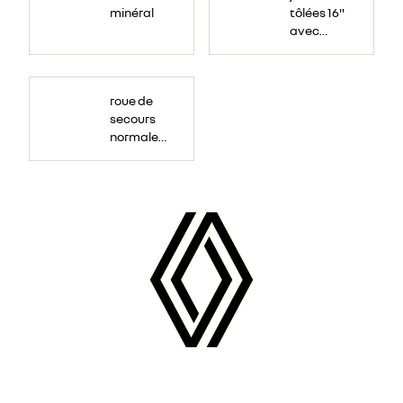
minéral
tôlées 16"
avec
enjoliveur
"airna"
roue de
secours
normale
(sous le
Paf
arrière)