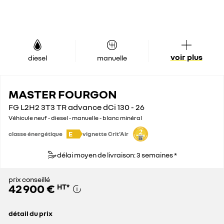
voir plus
diesel
manuelle
MASTER FOURGON
FG L2H2 3T3 TR advance dCi 130 - 26
Véhicule neuf - diesel - manuelle - blanc minéral
E
classe énergétique
vignette Crit'Air
délai moyen de livraison: 3 semaines *
prix conseillé
42 900 €
HT
*
détail du prix
prix conseillé
42 900 €