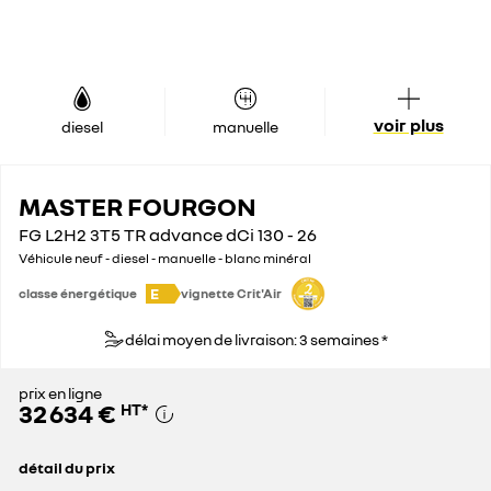
voir plus
diesel
manuelle
MASTER FOURGON
FG L2H2 3T5 TR advance dCi 130 - 26
Véhicule neuf - diesel - manuelle - blanc minéral
E
classe énergétique
vignette Crit'Air
délai moyen de livraison: 3 semaines *
prix en ligne
32 634 €
HT
*
détail du prix
prix conseillé
44 100 €