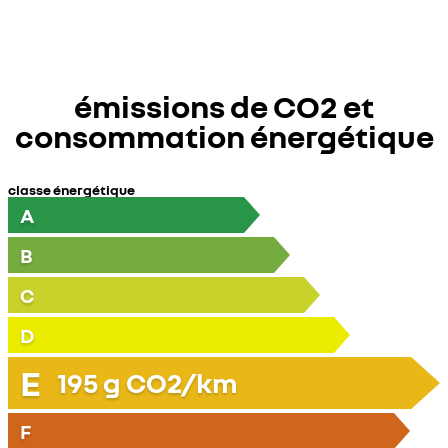
émissions de CO2 et
consommation énergétique
classe énergétique
A
B
C
D
E
195
g CO2/km
F