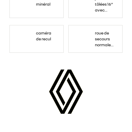
minéral
tôlées 16"
avec
enjoliveur
"airna"
caméra
roue de
de recul
secours
normale
(sous le
Paf
arrière)