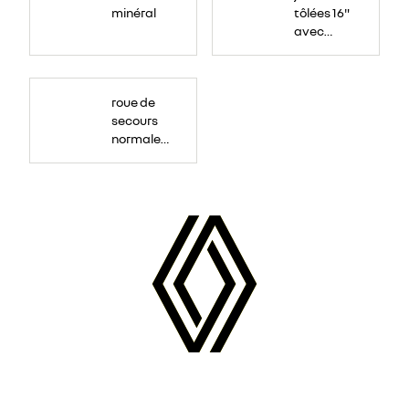
minéral
tôlées 16"
avec
enjoliveur
"airna"
roue de
secours
normale
(sous le
Paf
arrière)