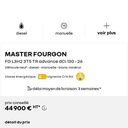
voir plus
diesel
manuelle
MASTER FOURGON
FG L3H2 3T5 TR advance dCi 130 - 26
Véhicule neuf - diesel - manuelle - blanc minéral
E
classe énergétique
vignette Crit'Air
délai moyen de livraison: 3 semaines *
prix conseillé
44 900 €
HT
*
détail du prix
prix conseillé
44 900 €