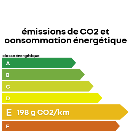
émissions de CO2 et
consommation énergétique
classe énergétique
A
B
C
D
E
198
g CO2/km
F