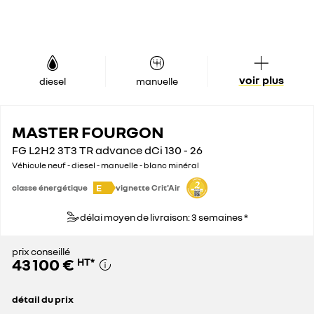
voir plus
diesel
manuelle
MASTER FOURGON
FG L2H2 3T3 TR advance dCi 130 - 26
Véhicule neuf - diesel - manuelle - blanc minéral
E
classe énergétique
vignette Crit'Air
délai moyen de livraison: 3 semaines *
prix conseillé
43 100 €
HT
*
détail du prix
prix conseillé
43 100 €