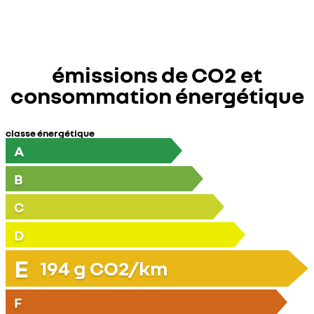
émissions de CO2 et
consommation énergétique
classe énergétique
A
B
C
D
E
194
g CO2/km
F