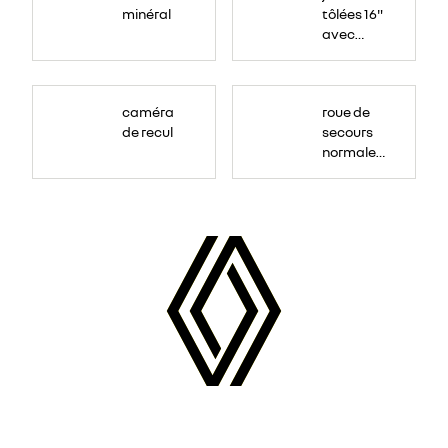
minéral
tôlées 16"
avec
enjoliveur
"airna"
caméra
roue de
de recul
secours
normale
(sous le
Paf
arrière)