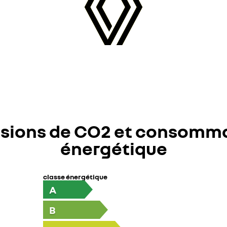
sions de CO2 et consomm
énergétique
classe énergétique
A
B