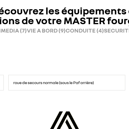
écouvrez les équipements 
ions de votre MASTER fou
MEDIA (7)
VIE A BORD (9)
CONDUITE (4)
SECURITE
roue de secours normale (sous le Paf arrière)