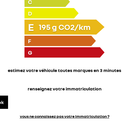
C
D
E
195
g CO2/km
F
G
estimez votre véhicule toutes marques en 3 minutes
renseignez votre immatriculation
ok
vous ne connaissez pas votre immatriculation ?