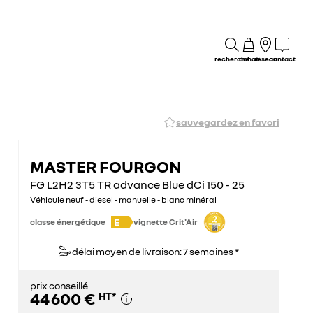
recherche
achat
réseau
contact
sauvegardez en favori
MASTER FOURGON
FG L2H2 3T5 TR advance Blue dCi 150 - 25
Véhicule neuf - diesel - manuelle - blanc minéral
E
classe énergétique
vignette Crit'Air
délai moyen de livraison: 7 semaines *
prix conseillé
44 600 €
HT
*