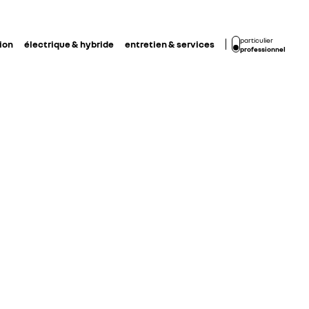
particulier
ion
électrique & hybride
entretien & services
professionnel