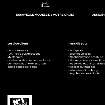
ESSAYEZ LE MODÈLE DE VOTRE CHOIX
DES EXP
service client
liens directs
contactez-nous
configurez
FAQ : foire aux questions
réservez un essai
My Renault
téléchargez une brochure
accès sourds et malentendants
découvrez toutes nos offre
commandez une attestation
nos véhicules utilitaires ne
campagnes de rappel
fiscalité automobile
autonomie et recharge
recyclez votre véhicule