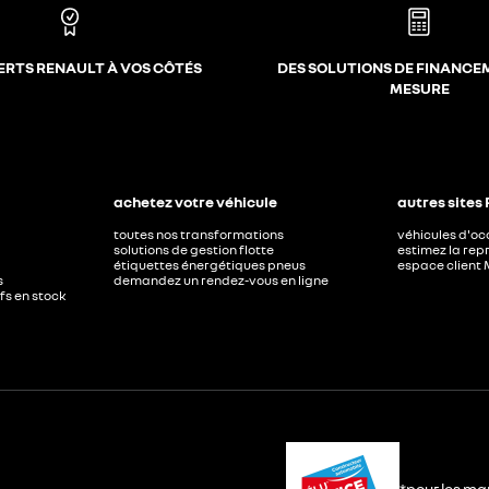
ERTS RENAULT À VOS CÔTÉS
DES SOLUTIONS DE FINANCE
MESURE
achetez votre véhicule
autres sites
toutes nos transformations
véhicules d'o
solutions de gestion flotte
estimez la repr
étiquettes énergétiques pneus
espace client 
s
demandez un rendez-vous en ligne
ufs en stock
*pour les ma