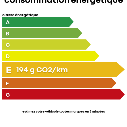
classe énergétique
A
B
C
D
E
194
g CO2/km
F
G
estimez votre véhicule toutes marques en 3 minutes