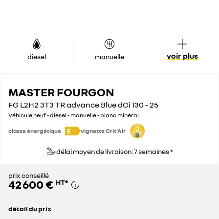
voir plus
diesel
manuelle
MASTER FOURGON
FG L2H2 3T3 TR advance Blue dCi 130 - 25
Véhicule neuf - diesel - manuelle - blanc minéral
E
classe énergétique
vignette Crit'Air
délai moyen de livraison: 7 semaines *
prix conseillé
42 600 €
HT
*
détail du prix
prix conseillé
42 600 €