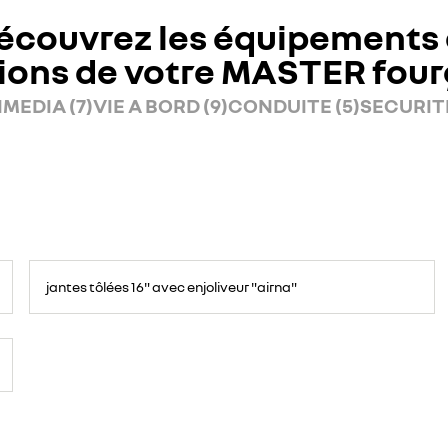
écouvrez les équipements 
ions de votre MASTER fou
MEDIA (7)
VIE A BORD (9)
CONDUITE (5)
SECURITE
jantes tôlées 16" avec enjoliveur "airna"