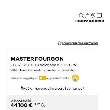
recherche
achat
réseau
contact
sauvegardez en favori
MASTER FOURGON
FG L2H2 3T3 TR advance dCi 150 - 26
Véhicule neuf - diesel - manuelle - blanc minéral
E
classe énergétique
vignette Crit'Air
délai moyen de livraison: 3 semaines *
prix conseillé
44 100 €
HT
*