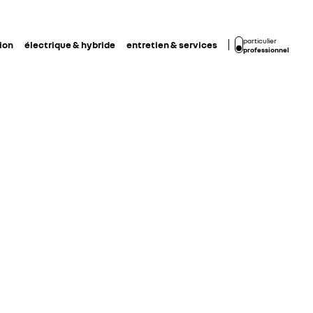
particulier
ion
électrique & hybride
entretien & services
professionnel