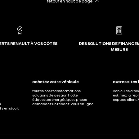
retour en haut de page​
ERTS RENAULT À VOS CÔTÉS
DES SOLUTIONS DE FINANCE
MESURE
achetez votre véhicule
autres sites
toutes nos transformations
véhicules d'o
solutions de gestion flotte
estimez la repr
étiquettes énergétiques pneus
espace client 
s
demandez un rendez-vous en ligne
ufs en stock