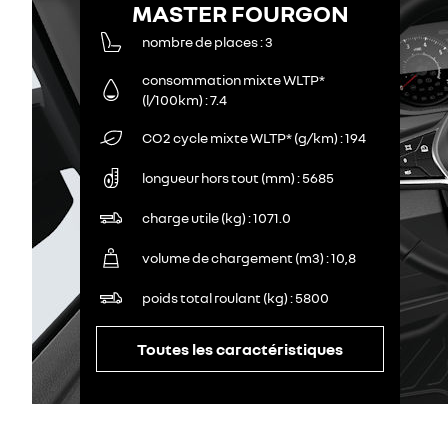
MASTER FOURGON
nombre de places
3
consommation mixte WLTP*
(l/100km)
7.4
CO2 cycle mixte WLTP* (g/km)
194
longueur hors tout (mm)
5685
charge utile (kg)
1071.0
volume de chargement (m3)
10,8
poids total roulant (kg)
5800
Toutes les caractéristiques