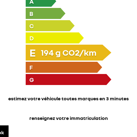
A
B
C
D
E
194
g CO2/km
F
G
estimez votre véhicule toutes marques en 3 minutes
renseignez votre immatriculation
ok