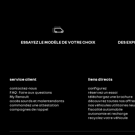
ESSAYEZ LE MODÈLE DE VOTRE CHOIX
DES EXP
service client
liens directs
contactez-nous
configurez
FAQ : foire aux questions
réservez un essai
My Renault
téléchargez une brochure
accès sourds et malentendants
découvrez toutes nos offre
commandez une attestation
nos véhicules utilitaires ne
campagnes de rappel
fiscalité automobile
autonomie et recharge
recyclez votre véhicule