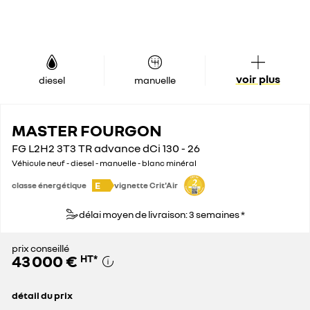
voir plus
diesel
manuelle
MASTER FOURGON
FG L2H2 3T3 TR advance dCi 130 - 26
Véhicule neuf - diesel - manuelle - blanc minéral
E
classe énergétique
vignette Crit'Air
délai moyen de livraison: 3 semaines *
prix conseillé
43 000 €
HT
*
détail du prix
prix conseillé
43 000 €