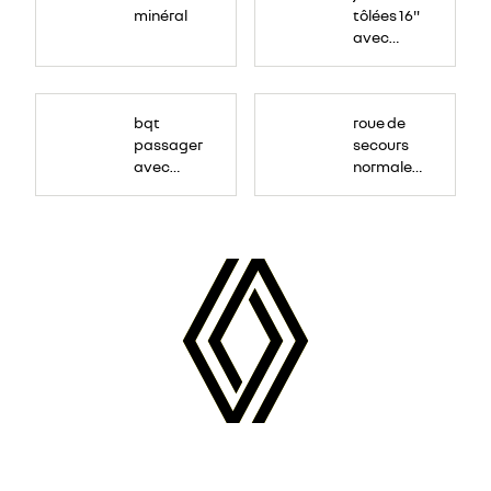
minéral
tôlées 16"
avec
enjoliveur
"airna"
bqt
roue de
passager
secours
avec
normale
rangement
(sous le
Paf
arrière)