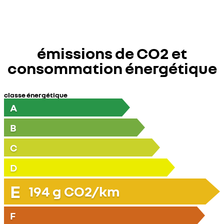
émissions de CO2 et
consommation énergétique
classe énergétique
A
B
C
D
E
194
g CO2/km
F