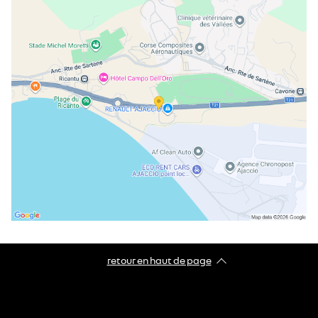
mercredi
08:00 - 12:00
14:00 - 19:00
jeudi
08:00 - 12:00
14:00 - 19:00
vendredi
08:00 - 12:00
14:00 - 19:00
samedi
08:00 - 12:00
14:00 - 18:30
dimanche
fermé
retour en haut de page​