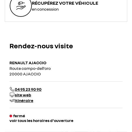
RÉCUPÉREZ VOTRE VÉHICULE
en concession
Rendez-nous visite
RENAULT AJACCIO
Route campo-dell'oro
20000 AJACCIO
04 95 23 90 90
site web
itinéraire
fermé
voir tous les horaires d'ouverture
lundi
08:00 - 12:00
14:00 - 19:00
mardi
08:00 - 12:00
14:00 - 19:00