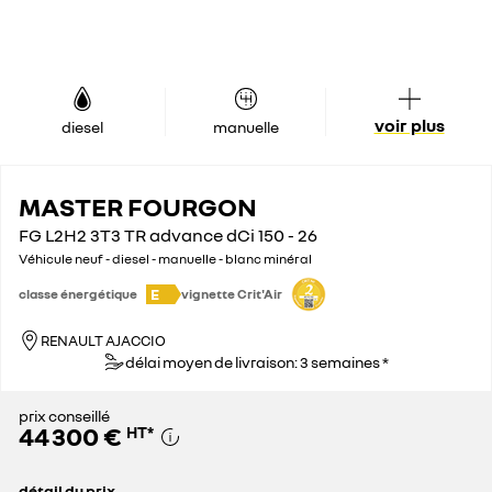
voir plus
diesel
manuelle
MASTER FOURGON
FG L2H2 3T3 TR advance dCi 150 - 26
Véhicule neuf - diesel - manuelle - blanc minéral
E
classe énergétique
vignette Crit'Air
RENAULT AJACCIO
délai moyen de livraison: 3 semaines *
prix conseillé
44 300 €
HT
*
détail du prix