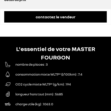
prix conseillé
44 300 €
contactez le vendeur
L'essentiel de votre MASTER
FOURGON
nombre de places
3
consommation mixte WLTP* (l/100km)
7.4
CO2 cycle mixte WLTP* (g/km)
194
longueur hors tout (mm)
5685
charge utile (kg)
1063.0