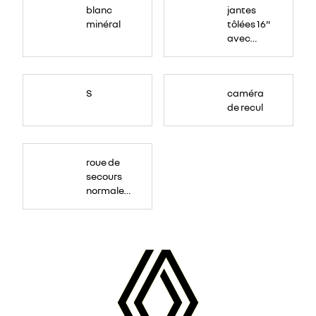
blanc
jantes
minéral
tôlées 16"
avec
enjoliveur
"airna"
S
caméra
de recul
roue de
secours
normale
(sous le
Paf
arrière)