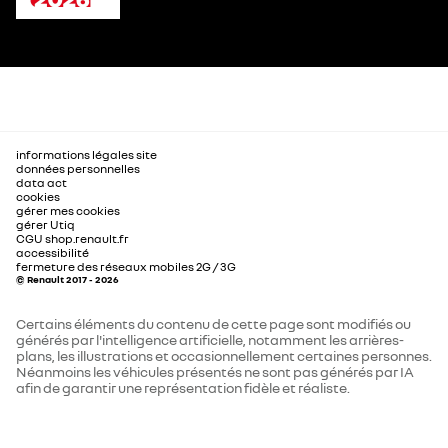
informations légales site
données personnelles
data act
cookies
gérer mes cookies
gérer Utiq
CGU shop.renault.fr
accessibilité
fermeture des réseaux mobiles 2G / 3G
© Renault 2017 - 2026
Certains éléments du contenu de cette page sont modifiés ou
générés par l'intelligence artificielle, notamment les arrières-
plans, les illustrations et occasionnellement certaines personnes.
Néanmoins les véhicules présentés ne sont pas générés par IA
afin de garantir une représentation fidèle et réaliste.