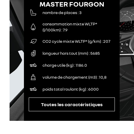
MASTER FOURGON
nombre de places
3
consommation mixte WLTP*
(l/100km)
7.9
CO2 cycle mixte WLTP* (g/km)
207
longueur hors tout (mm)
5685
charge utile (kg)
1186.0
volume de chargement (m3)
10,8
poids total roulant (kg)
6000
Toutes les caractéristiques