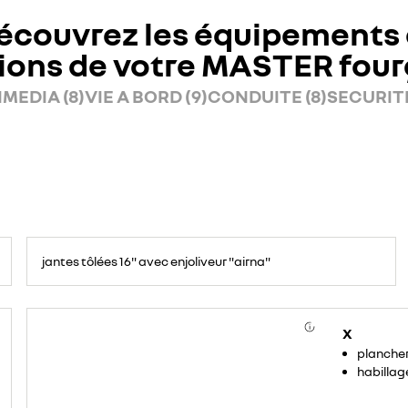
écouvrez les équipements 
ions de votre MASTER fou
MEDIA (8)
VIE A BORD (9)
CONDUITE (8)
SECURITE
jantes tôlées 16" avec enjoliveur "airna"
X
plancher
habillag