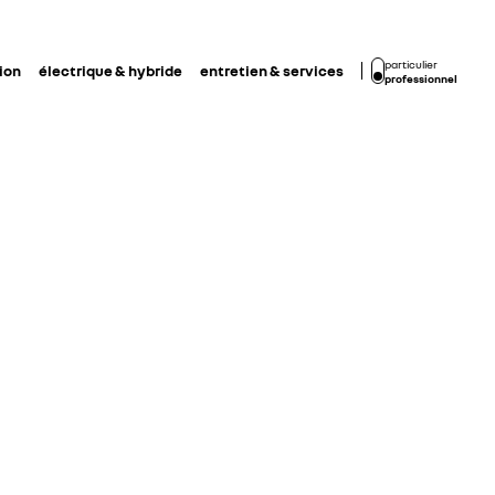
particulier
ion
électrique & hybride
entretien & services
professionnel