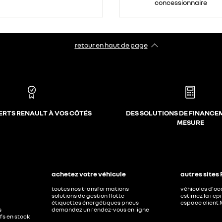
concessionnaire
retour en haut de page​
ERTS RENAULT À VOS CÔTÉS
DES SOLUTIONS DE FINANCE
MESURE
achetez votre véhicule
autres sites
toutes nos transformations
véhicules d'o
solutions de gestion flotte
estimez la repr
étiquettes énergétiques pneus
espace client 
s
demandez un rendez-vous en ligne
ufs en stock