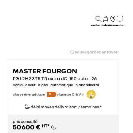
recherche
achat
réseau
contact
sauvegardez en favori
MASTER FOURGON
FG L2H2 3T5 TR extra dCi 150 auto - 26
Véhicule neuf - diesel - automatique - blanc minéral
F
classe énergétique
vignette Crit'Air
délai moyen de livraison: 7 semaines *
prix conseillé
50 600 €
HT
*