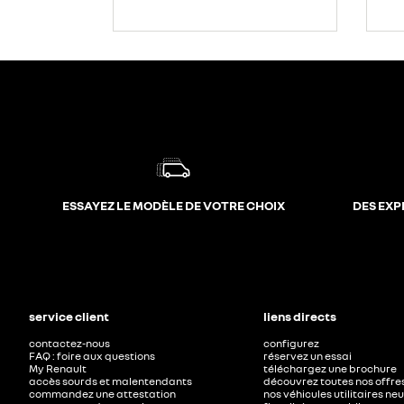
ESSAYEZ LE MODÈLE DE VOTRE CHOIX
DES EXP
service client
liens directs
contactez-nous
configurez
FAQ : foire aux questions
réservez un essai
My Renault
téléchargez une brochure
accès sourds et malentendants
découvrez toutes nos offre
commandez une attestation
nos véhicules utilitaires ne