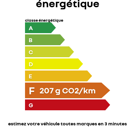
énergétique
classe énergétique
A
B
C
D
E
F
207
g CO2/km
G
estimez votre véhicule toutes marques en 3 minutes