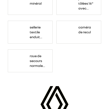
minéral
tôlées 16"
avec
enjoliveur
"airna"
sellerie
caméra
textile
de recul
enduit
grainé
roue de
secours
normale
(sous le
Paf
arrière)