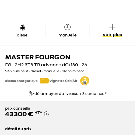
voir plus
diesel
manuelle
MASTER FOURGON
FG L2H2 3T3 TR advance dCi 130 - 26
Véhicule neuf - diesel - manuelle - blanc minéral
E
classe énergétique
vignette Crit'Air
délai moyen de livraison: 3 semaines *
prix conseillé
43 300 €
HT
*
détail du prix
prix conseillé
43 300 €