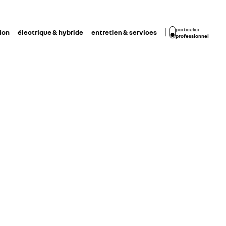
particulier
ion
électrique & hybride
entretien & services
professionnel