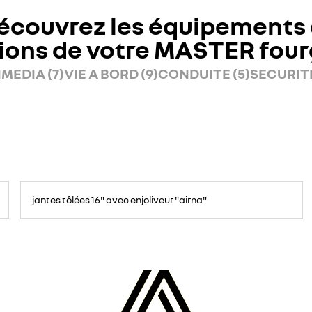
écouvrez les équipements 
ions de votre MASTER fou
MEDIA (7)
VIE A BORD (9)
CONDUITE (5)
SECURITE
jantes tôlées 16" avec enjoliveur "airna"