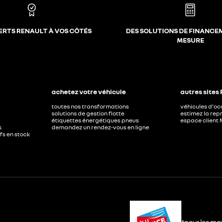
ERTS RENAULT À VOS CÔTÉS
DES SOLUTIONS DE FINANCE
MESURE
achetez votre véhicule
autres sites
toutes nos transformations
véhicules d'o
solutions de gestion flotte
estimez la repr
étiquettes énergétiques pneus
espace client 
s
demandez un rendez-vous en ligne
ufs en stock
*pour les ma