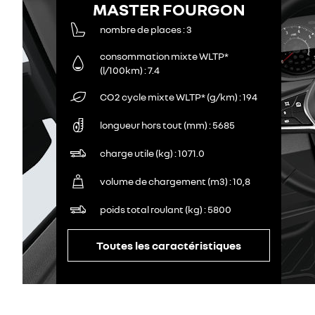
MASTER FOURGON
nombre de places
3
consommation mixte WLTP*
(l/100km)
7.4
CO2 cycle mixte WLTP* (g/km)
194
longueur hors tout (mm)
5685
charge utile (kg)
1071.0
volume de chargement (m3)
10,8
poids total roulant (kg)
5800
Toutes les caractéristiques