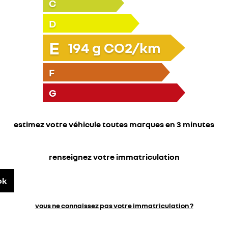
C
D
E
194
g CO2/km
F
G
estimez votre véhicule toutes marques en 3 minutes
renseignez votre immatriculation
ok
vous ne connaissez pas votre immatriculation ?