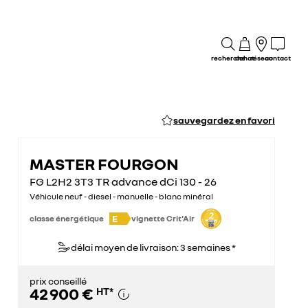
recherche
achat
réseau
contact
sauvegardez en favori
MASTER FOURGON
FG L2H2 3T3 TR advance dCi 130 - 26
Véhicule neuf - diesel - manuelle - blanc minéral
E
classe énergétique
vignette Crit'Air
délai moyen de livraison: 3 semaines *
prix conseillé
42 900 €
HT
*