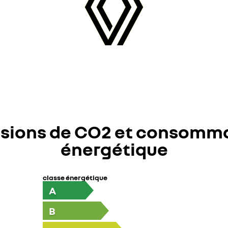
sions de CO2 et consomm
énergétique
classe énergétique
A
B