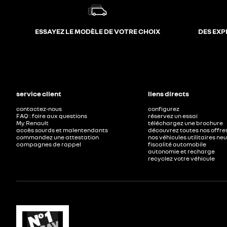
ESSAYEZ LE MODÈLE DE VOTRE CHOIX
DES EXP
service client
liens directs
contactez-nous
configurez
FAQ : foire aux questions
réservez un essai
My Renault
téléchargez une brochure
accès sourds et malentendants
découvrez toutes nos offre
commandez une attestation
nos véhicules utilitaires ne
campagnes de rappel
fiscalité automobile
autonomie et recharge
recyclez votre véhicule