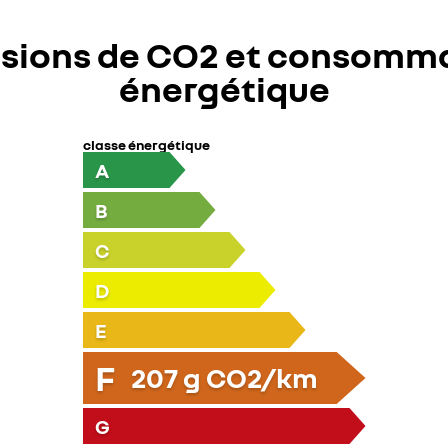
sions de CO2 et consomm
énergétique
classe énergétique
A
B
C
D
E
F
207
g CO2/km
G