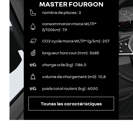
MASTER FOURGON
nombre de places
3
consommation mixte WLTP*
(l/100km)
7.9
CO2 cycle mixte WLTP* (g/km)
207
longueur hors tout (mm)
5685
charge utile (kg)
1186.0
volume de chargement (m3)
10,8
poids total roulant (kg)
6000
Toutes les caractéristiques