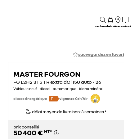
recherche
achat
réseau
contact
sauvegardez en favori
MASTER FOURGON
FG L2H2 3T5 TR extra dCi 150 auto - 26
Véhicule neuf - diesel - automatique - blanc minéral
F
classe énergétique
vignette Crit'Air
délai moyen de livraison: 3 semaines *
prix conseillé
50 400 €
HT
*