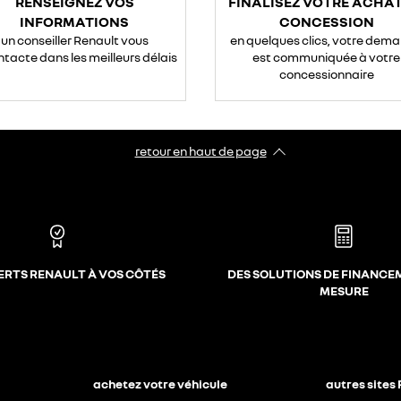
RENSEIGNEZ VOS
FINALISEZ VOTRE ACHAT
INFORMATIONS
CONCESSION
un conseiller Renault vous
en quelques clics, votre dem
ntacte dans les meilleurs délais
est communiquée à votre
concessionnaire
retour en haut de page​
ERTS RENAULT À VOS CÔTÉS
DES SOLUTIONS DE FINANCE
MESURE
achetez votre véhicule
autres sites