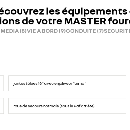
écouvrez les équipements 
ions de votre MASTER fou
MEDIA (8)
VIE A BORD (9)
CONDUITE (7)
SECURITE
jantes tôlées 16" avec enjoliveur "airna"
roue de secours normale (sous le Paf arrière)