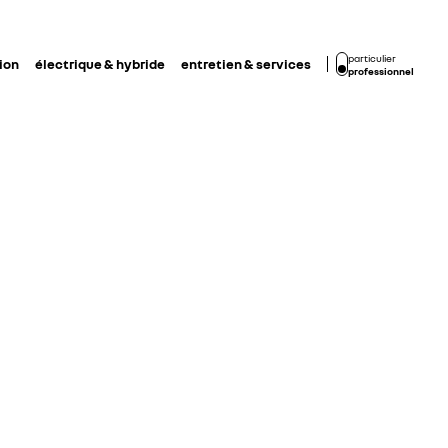
particulier
ion
électrique & hybride
entretien & services
professionnel