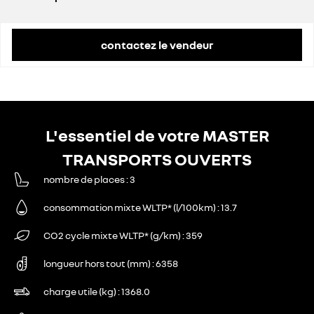
prix conseillé
48 000 €
remise concessionnaire déduite
12 960 €
contactez le vendeur
L'essentiel de votre MASTER
TRANSPORTS OUVERTS
nombre de places
3
consommation mixte WLTP* (l/100km)
13.7
CO2 cycle mixte WLTP* (g/km)
359
longueur hors tout (mm)
6358
charge utile (kg)
1368.0