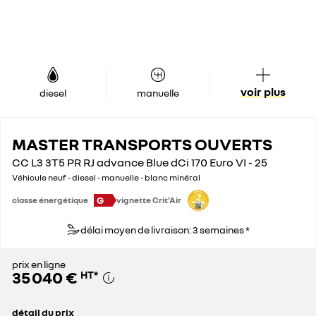
voir plus
diesel
manuelle
MASTER TRANSPORTS OUVERTS
CC L3 3T5 PR RJ advance Blue dCi 170 Euro VI - 25
Véhicule neuf - diesel - manuelle - blanc minéral
G
classe énergétique
vignette Crit'Air
délai moyen de livraison: 3 semaines *
prix en ligne
35 040 €
HT
*
détail du prix