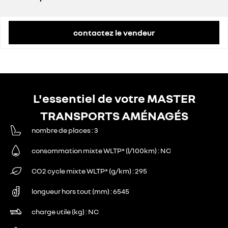
prix conseillé
55 300 €
contactez le vendeur
L'essentiel de votre MASTER
TRANSPORTS AMÉNAGÉS
nombre de places
3
consommation mixte WLTP* (l/100km)
NC
CO2 cycle mixte WLTP* (g/km)
295
longueur hors tout (mm)
6545
charge utile (kg)
NC