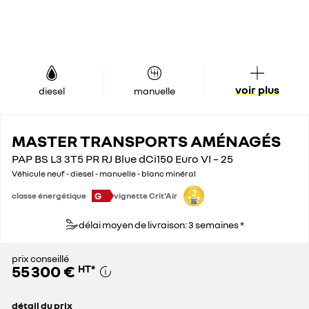
voir plus
diesel
manuelle
MASTER TRANSPORTS AMÉNAGÉS
PAP BS L3 3T5 PR RJ Blue dCi150 Euro VI – 25
Véhicule neuf - diesel - manuelle - blanc minéral
G
classe énergétique
vignette Crit'Air
délai moyen de livraison: 3 semaines *
prix conseillé
55 300 €
HT
*
détail du prix