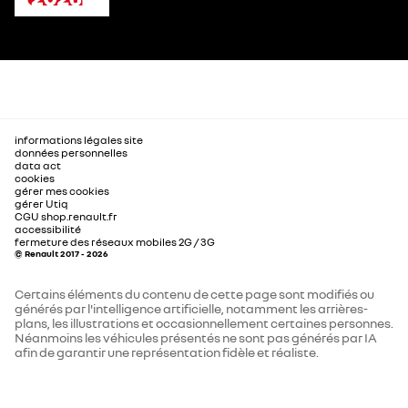
informations légales site
données personnelles
data act
cookies
gérer mes cookies
gérer Utiq
CGU shop.renault.fr
accessibilité
fermeture des réseaux mobiles 2G / 3G
© Renault 2017 - 2026
Certains éléments du contenu de cette page sont modifiés ou
générés par l'intelligence artificielle, notamment les arrières-
plans, les illustrations et occasionnellement certaines personnes.
Néanmoins les véhicules présentés ne sont pas générés par IA
afin de garantir une représentation fidèle et réaliste.