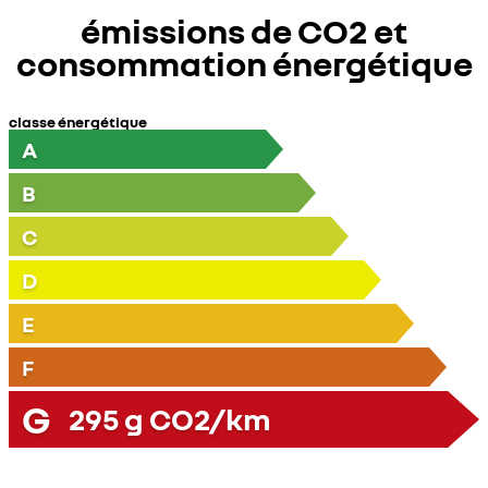
émissions de CO2 et
consommation énergétique
classe énergétique
A
B
C
D
E
F
G
295
g CO2/km