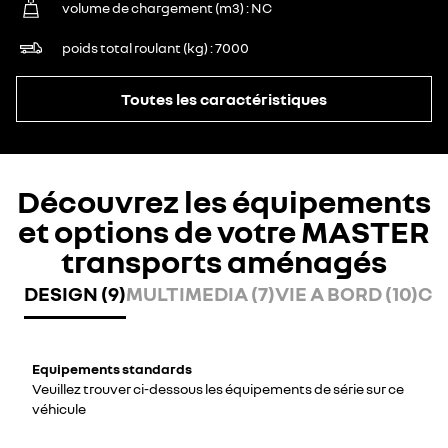
volume de chargement (m3)
NC
poids total roulant (kg)
7000
Toutes les caractéristiques
Découvrez les équipements
et options de votre MASTER
transports aménagés
DESIGN (9)
MULTIMEDIA (7)
VIE A BORD (10)
CO
Equipements standards
Veuillez trouver ci-dessous les équipements de série sur ce
véhicule