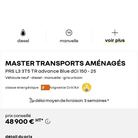
voir plus
diesel
manuelle
MASTER TRANSPORTS AMÉNAGÉS
PRS L3 3T5 TR advance Blue dCi 150 - 25
Véhicule neuf - diesel - manuelle - gris urbain
F
classe énergétique
vignette Crit'Air
délai moyen de livraison: 3 semaines *
prix conseillé
48 900 €
HT
*
détail du prix