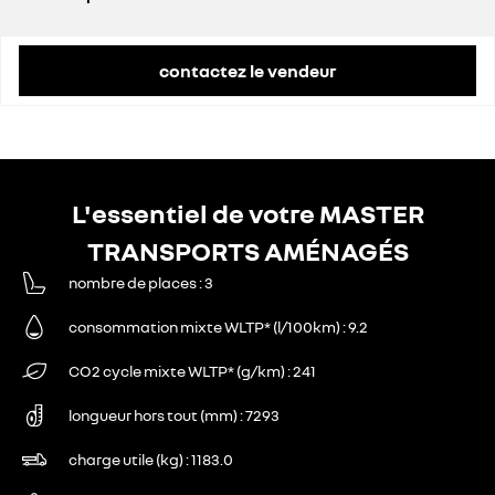
prix conseillé
48 900 €
contactez le vendeur
L'essentiel de votre MASTER
TRANSPORTS AMÉNAGÉS
nombre de places
3
consommation mixte WLTP* (l/100km)
9.2
CO2 cycle mixte WLTP* (g/km)
241
longueur hors tout (mm)
7293
charge utile (kg)
1183.0