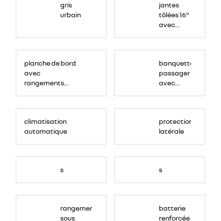
gris
jantes
urbain
tôlées 16"
avec
enjoliveur
"vango"
planche de bord
banquette
avec
passager
rangements
avec
fermés
rangement
et bureau
mobile
climatisation
protection
automatique
latérale
s
s
rangement
batterie
sous
renforcée