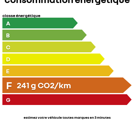
classe énergétique
A
B
C
D
E
F
241
g CO2/km
G
estimez votre véhicule toutes marques en 3 minutes