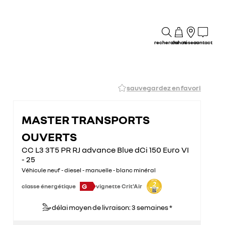
recherche
achat
réseau
contact
sauvegardez en favori
MASTER TRANSPORTS
OUVERTS
CC L3 3T5 PR RJ advance Blue dCi 150 Euro VI
- 25
Véhicule neuf - diesel - manuelle - blanc minéral
G
classe énergétique
vignette Crit'Air
délai moyen de livraison: 3 semaines *