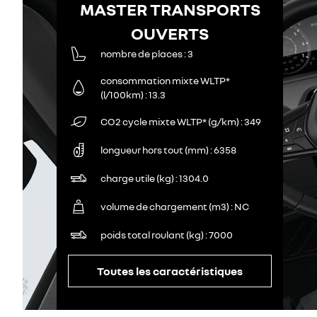
MASTER TRANSPORTS
OUVERTS
nombre de places
3
consommation mixte WLTP*
(l/100km)
13.3
CO2 cycle mixte WLTP* (g/km)
349
longueur hors tout (mm)
6358
charge utile (kg)
1304.0
volume de chargement (m3)
NC
poids total roulant (kg)
7000
Toutes les caractéristiques