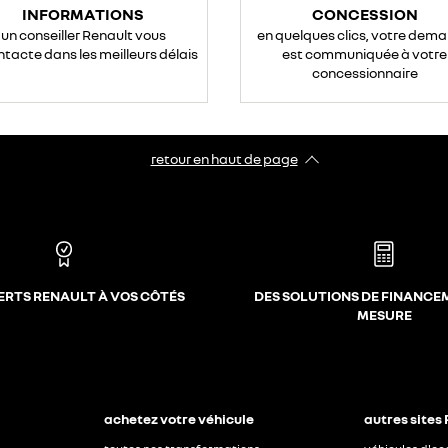
INFORMATIONS
CONCESSION
un conseiller Renault vous
en quelques clics, votre dem
ntacte dans les meilleurs délais
est communiquée à votre
concessionnaire
retour en haut de page​
ERTS RENAULT À VOS CÔTÉS
DES SOLUTIONS DE FINANCE
MESURE
achetez votre véhicule
autres sites