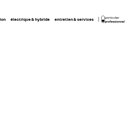
particulier
ion
électrique & hybride
entretien & services
professionnel