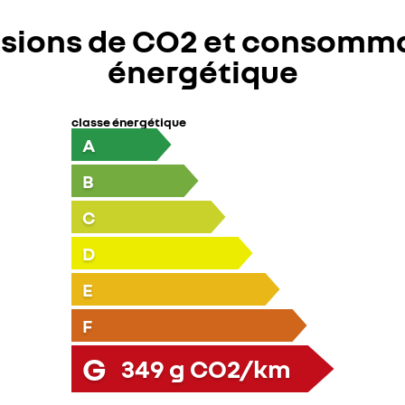
sions de CO2 et consomm
énergétique
classe énergétique
A
B
C
D
E
F
G
349
g CO2/km