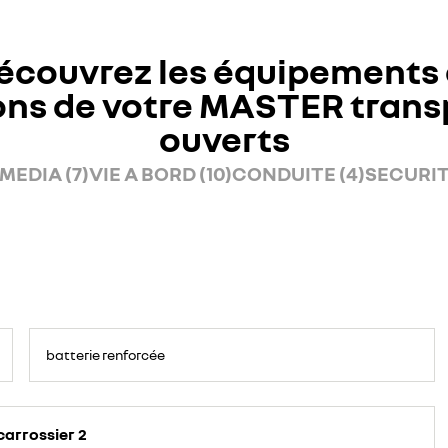
écouvrez les équipements 
ons de votre MASTER trans
ouverts
MEDIA (7)
VIE A BORD (10)
CONDUITE (4)
SECURITE
batterie renforcée
carrossier 2