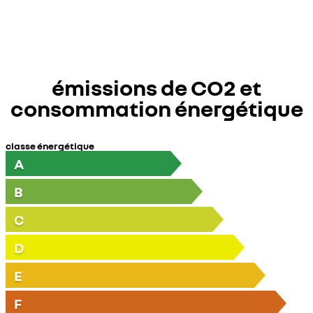
émissions de CO2 et
consommation énergétique
classe énergétique
A
B
C
D
E
F