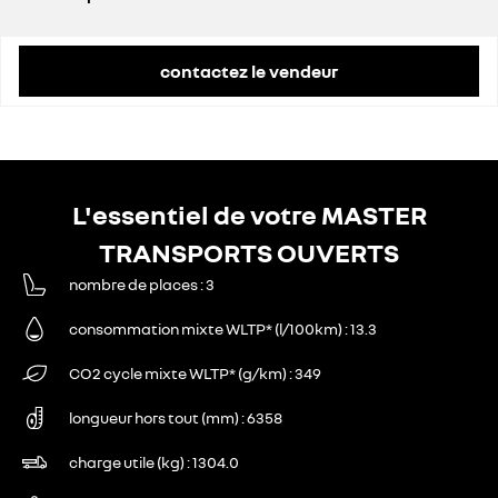
prix conseillé
47 100 €
contactez le vendeur
L'essentiel de votre MASTER
TRANSPORTS OUVERTS
nombre de places
3
consommation mixte WLTP* (l/100km)
13.3
CO2 cycle mixte WLTP* (g/km)
349
longueur hors tout (mm)
6358
charge utile (kg)
1304.0