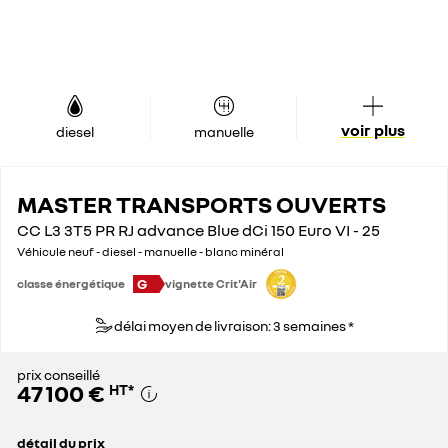
voir plus
diesel
manuelle
MASTER TRANSPORTS OUVERTS
CC L3 3T5 PR RJ advance Blue dCi 150 Euro VI - 25
Véhicule neuf - diesel - manuelle - blanc minéral
G
classe énergétique
vignette Crit'Air
délai moyen de livraison: 3 semaines *
prix conseillé
47 100 €
HT
*
détail du prix