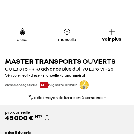
voir plus
diesel
manuelle
MASTER TRANSPORTS OUVERTS
CC L3 3T5 PR RJ advance Blue dCi 170 Euro VI - 25
Véhicule neuf - diesel - manuelle - blanc minéral
G
classe énergétique
vignette Crit'Air
délai moyen de livraison: 3 semaines *
prix conseillé
48 000 €
HT
*
détail du prix