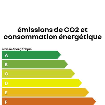
émissions de CO2 et
consommation énergétique
classe énergétique
A
B
C
D
E
F