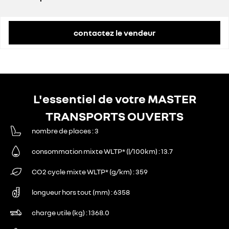
prix conseillé
48 000 €
contactez le vendeur
L'essentiel de votre MASTER
TRANSPORTS OUVERTS
nombre de places
3
consommation mixte WLTP* (l/100km)
13.7
CO2 cycle mixte WLTP* (g/km)
359
longueur hors tout (mm)
6358
charge utile (kg)
1368.0