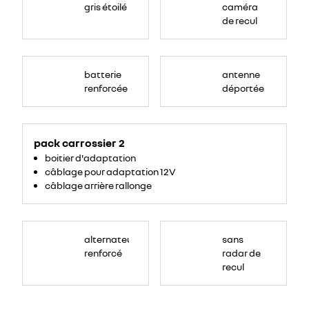
gris étoilé
caméra
de recul
batterie
antenne
renforcée
déportée
pack carrossier 2
boitier d'adaptation
câblage pour adaptation 12V
câblage arrière rallonge
alternateur
sans
renforcé
radar de
recul