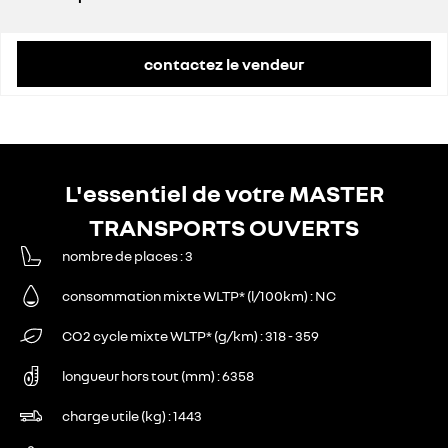
prix conseillé
49 900 €
contactez le vendeur
L'essentiel de votre MASTER
TRANSPORTS OUVERTS
nombre de places
3
consommation mixte WLTP* (l/100km)
NC
CO2 cycle mixte WLTP* (g/km)
318 - 359
longueur hors tout (mm)
6358
charge utile (kg)
1443