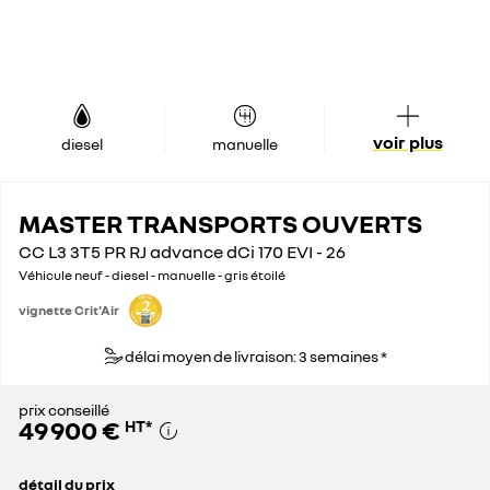
voir plus
diesel
manuelle
MASTER TRANSPORTS OUVERTS
CC L3 3T5 PR RJ advance dCi 170 EVI - 26
Véhicule neuf - diesel - manuelle - gris étoilé
vignette Crit'Air
délai moyen de livraison: 3 semaines *
prix conseillé
49 900 €
HT
*
détail du prix