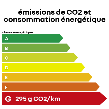
émissions de CO2 et
consommation énergétique
classe énergétique
A
B
C
D
E
F
G
295
g CO2/km