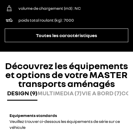
volume de chargement (m3)
NC
poids total roulant (kg)
7000
Toutes les caractéristiques
Découvrez les équipements
et options de votre MASTER
transports aménagés
DESIGN (9)
MULTIMEDIA (7)
VIE A BORD (7)
CON
Equipements standards
Veuillez trouver ci-dessous les équipements de série sur ce
véhicule