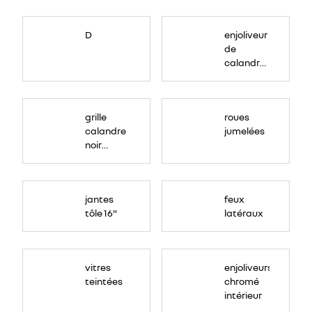
D
enjoliveur
de
calandre
couleur
ton
caisse
grille
roues
calandre
jumelées
noir
grainé
jantes
feux
tôle 16"
latéraux
vitres
enjoliveurs
teintées
chromé
intérieur