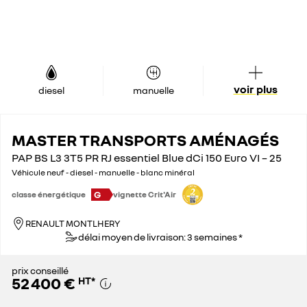
voir plus
diesel
manuelle
MASTER TRANSPORTS AMÉNAGÉS
PAP BS L3 3T5 PR RJ essentiel Blue dCi 150 Euro VI – 25
Véhicule neuf - diesel - manuelle - blanc minéral
G
classe énergétique
vignette Crit'Air
RENAULT MONTLHERY
délai moyen de livraison: 3 semaines *
prix conseillé
52 400 €
HT
*