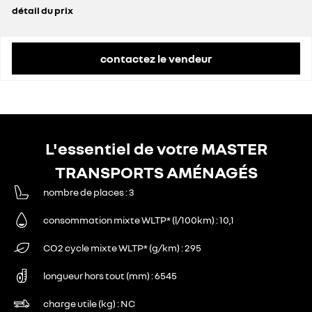
détail du prix
prix conseillé
52 400 €
contactez le vendeur
L'essentiel de votre MASTER
TRANSPORTS AMÉNAGÉS
nombre de places
3
consommation mixte WLTP* (l/100km)
10,1
CO2 cycle mixte WLTP* (g/km)
295
longueur hors tout (mm)
6545
charge utile (kg)
NC