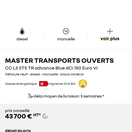
voir plus
diesel
manuelle
MASTER TRANSPORTS OUVERTS
CC L3 3T5 TR advance Blue dCi 150 Euro VI
Véhicule neuf - diesel - manuelle - blanc minéral
G
classe énergétique
vignette Crit'Air
délai moyen de livraison: 3 semaines *
prix conseillé
43 700 €
HT
*
détail du prix