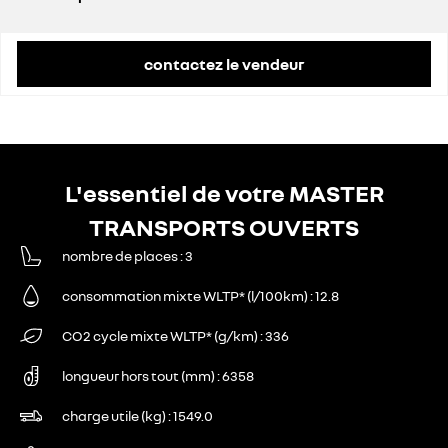
prix conseillé
43 700 €
contactez le vendeur
L'essentiel de votre MASTER
TRANSPORTS OUVERTS
nombre de places
3
consommation mixte WLTP* (l/100km)
12.8
CO2 cycle mixte WLTP* (g/km)
336
longueur hors tout (mm)
6358
charge utile (kg)
1549.0