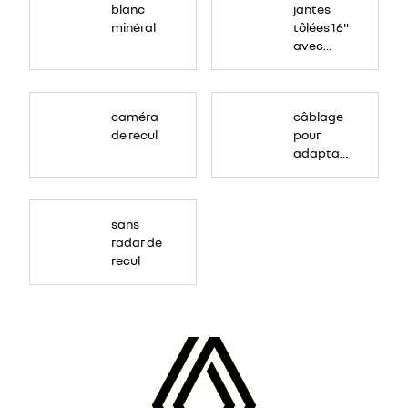
blanc
jantes
minéral
tôlées 16"
avec
enjoliveur
"vango"
caméra
câblage
de recul
pour
adaptation
12V
sans
radar de
recul