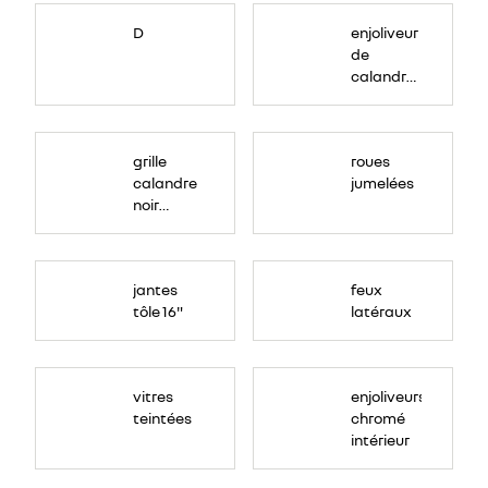
D
enjoliveur
de
calandre
couleur
ton
caisse
grille
roues
calandre
jumelées
noir
grainé
jantes
feux
tôle 16"
latéraux
vitres
enjoliveurs
teintées
chromé
intérieur