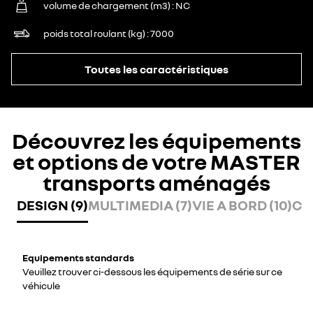
volume de chargement (m3)
NC
poids total roulant (kg)
7000
Toutes les caractéristiques
Découvrez les équipements
et options de votre MASTER
transports aménagés
DESIGN (9)
MULTIMEDIA (7)
VIE A BORD (10)
CO
Equipements standards
Veuillez trouver ci-dessous les équipements de série sur ce
véhicule