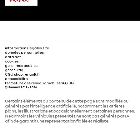
informations légales site
données personnelles
data act
cookies
gérer mes cookies
gérer Utiq
CGU shop.renault.fr
accessibilité
fermeture des réseaux mobiles 2G / 3G
© Renault 2017 - 2026
Certains éléments du contenu de cette page sont modifiés ou
générés par l'intelligence artificielle, notamment les arrières-
plans, les illustrations et occasionnellement certaines personnes.
Néanmoins les véhicules présentés ne sont pas générés par IA
afin de garantir une représentation fidèle et réaliste.