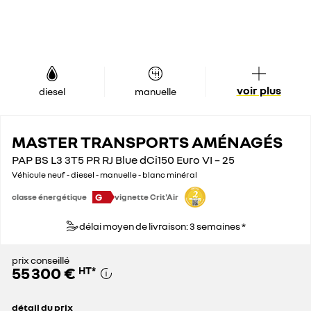
voir plus
diesel
manuelle
MASTER TRANSPORTS AMÉNAGÉS
PAP BS L3 3T5 PR RJ Blue dCi150 Euro VI – 25
Véhicule neuf - diesel - manuelle - blanc minéral
G
classe énergétique
vignette Crit'Air
délai moyen de livraison: 3 semaines *
prix conseillé
55 300 €
HT
*
détail du prix