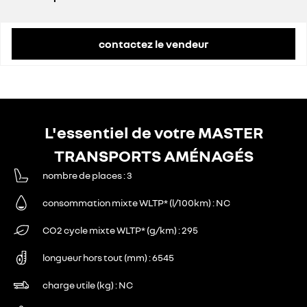
prix conseillé
55 300 €
contactez le vendeur
L'essentiel de votre MASTER
TRANSPORTS AMÉNAGÉS
nombre de places
3
consommation mixte WLTP* (l/100km)
NC
CO2 cycle mixte WLTP* (g/km)
295
longueur hors tout (mm)
6545
charge utile (kg)
NC