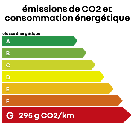
émissions de CO2 et
consommation énergétique
classe énergétique
A
B
C
D
E
F
G
295
g CO2/km