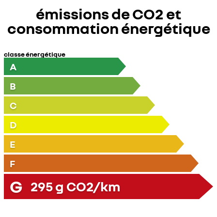
émissions de CO2 et
consommation énergétique
classe énergétique
A
B
C
D
E
F
G
295
g CO2/km