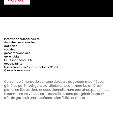
informations légales site
données personnelles
data act
cookies
gérer mes cookies
gérer Utiq
CGU shop.renault.fr
accessibilité
fermeture des réseaux mobiles 2G / 3G
© Renault 2017 - 2026
Certains éléments du contenu de cette page sont modifiés ou
générés par l'intelligence artificielle, notamment les arrières-
plans, les illustrations et occasionnellement certaines personnes.
Néanmoins les véhicules présentés ne sont pas générés par IA
afin de garantir une représentation fidèle et réaliste.