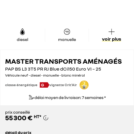
voir plus
diesel
manuelle
MASTER TRANSPORTS AMÉNAGÉS
PAP BS L3 3T5 PR RJ Blue dCi150 Euro VI – 25
Véhicule neuf - diesel - manuelle - blanc minéral
G
classe énergétique
vignette Crit'Air
délai moyen de livraison: 7 semaines *
prix conseillé
55 300 €
HT
*
détail du prix