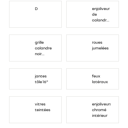
D
enjoliveur
de
calandre
couleur
ton
caisse
grille
roues
calandre
jumelées
noir
grainé
jantes
feux
tôle 16"
latéraux
vitres
enjoliveurs
teintées
chromé
intérieur