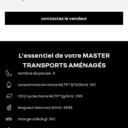
prix conseillé
55 300 €
contactez le vendeur
L'essentiel de votre MASTER
TRANSPORTS AMÉNAGÉS
nombre de places
3
consommation mixte WLTP* (l/100km)
NC
CO2 cycle mixte WLTP* (g/km)
295
longueur hors tout (mm)
6545
charge utile (kg)
NC