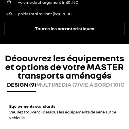
volume de chargement (m3)
NC
poids total roulant (kg)
7000
Toutes les caractéristiques
Découvrez les équipements
et options de votre MASTER
transports aménagés
DESIGN (9)
MULTIMEDIA (7)
VIE A BORD (10)
CO
Equipements standards
Veuillez trouver ci-dessous les équipements de série sur ce
véhicule