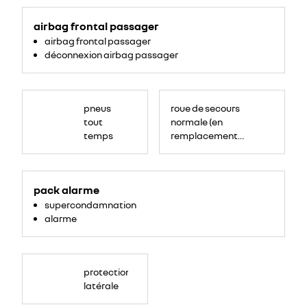
airbag frontal passager
airbag frontal passager
déconnexion airbag passager
pneus
roue de secours
tout
normale (en
temps
remplacement
du kit de
gonflage)
<ul>
<li>supercondamnation</li>
pack alarme
<li>alarme</li>
</ul>
supercondamnation
alarme
protection
latérale