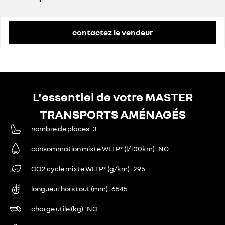
prix conseillé
57 100 €
contactez le vendeur
L'essentiel de votre MASTER
TRANSPORTS AMÉNAGÉS
nombre de places
3
consommation mixte WLTP* (l/100km)
NC
CO2 cycle mixte WLTP* (g/km)
295
longueur hors tout (mm)
6545
charge utile (kg)
NC