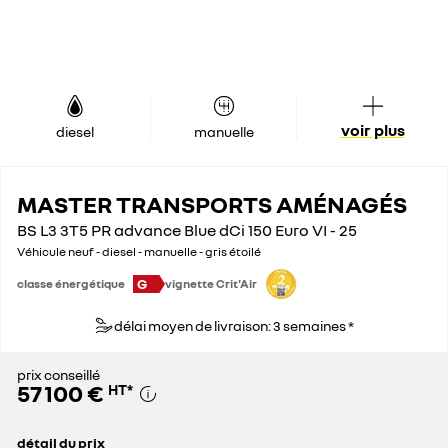
voir plus
diesel
manuelle
MASTER TRANSPORTS AMÉNAGÉS
BS L3 3T5 PR advance Blue dCi 150 Euro VI - 25
Véhicule neuf - diesel - manuelle - gris étoilé
G
classe énergétique
vignette Crit'Air
délai moyen de livraison: 3 semaines *
prix conseillé
57 100 €
HT
*
détail du prix