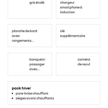
gris étoilé
chargeur
smartphone à
induction
planche de bord
clé
avec
supplémentaire
rangements
fermés
banquette
caméra
passager
de recul
avec
rangement
et bureau
<ul>
mobile
<li>pare-
pack hiver
brise
chauffant</li>
pare-brise chauffant
<li>sièges
avant
sièges avant chauffants
chauffants</li>
</ul>