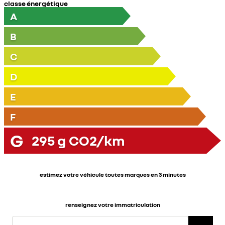
classe énergétique
A
B
C
D
E
F
G
295
g CO2/km
estimez votre véhicule toutes marques en 3 minutes
renseignez votre immatriculation