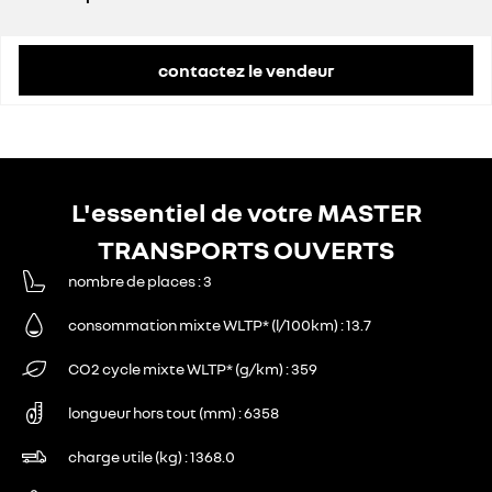
prix conseillé
49 200 €
contactez le vendeur
L'essentiel de votre MASTER
TRANSPORTS OUVERTS
nombre de places
3
consommation mixte WLTP* (l/100km)
13.7
CO2 cycle mixte WLTP* (g/km)
359
longueur hors tout (mm)
6358
charge utile (kg)
1368.0