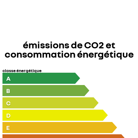
émissions de CO2 et
consommation énergétique
classe énergétique
A
B
C
D
E