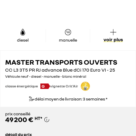
voir plus
diesel
manuelle
MASTER TRANSPORTS OUVERTS
CC L3 3T5 PR RJ advance Blue dCi 170 Euro VI - 25
Véhicule neuf - diesel - manuelle - blanc minéral
G
classe énergétique
vignette Crit'Air
délai moyen de livraison: 3 semaines *
prix conseillé
49 200 €
HT
*
détail du prix