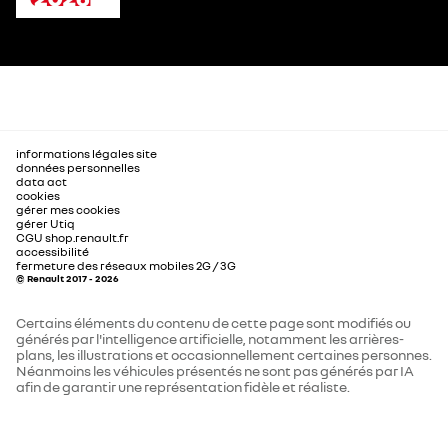
informations légales site
données personnelles
data act
cookies
gérer mes cookies
gérer Utiq
CGU shop.renault.fr
accessibilité
fermeture des réseaux mobiles 2G / 3G
© Renault 2017 - 2026
Certains éléments du contenu de cette page sont modifiés ou
générés par l'intelligence artificielle, notamment les arrières-
plans, les illustrations et occasionnellement certaines personnes.
Néanmoins les véhicules présentés ne sont pas générés par IA
afin de garantir une représentation fidèle et réaliste.