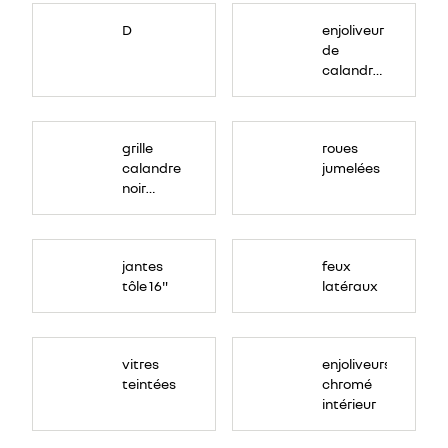
D
enjoliveur
de
calandre
couleur
ton
caisse
grille
roues
calandre
jumelées
noir
grainé
jantes
feux
tôle 16"
latéraux
vitres
enjoliveurs
teintées
chromé
intérieur