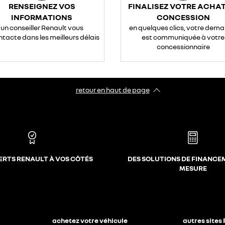
RENSEIGNEZ VOS
FINALISEZ VOTRE ACHAT
INFORMATIONS
CONCESSION
un conseiller Renault vous
en quelques clics, votre dem
ntacte dans les meilleurs délais
est communiquée à votre
concessionnaire
retour en haut de page​
ERTS RENAULT À VOS CÔTÉS
DES SOLUTIONS DE FINANCE
MESURE
achetez votre véhicule
autres sites