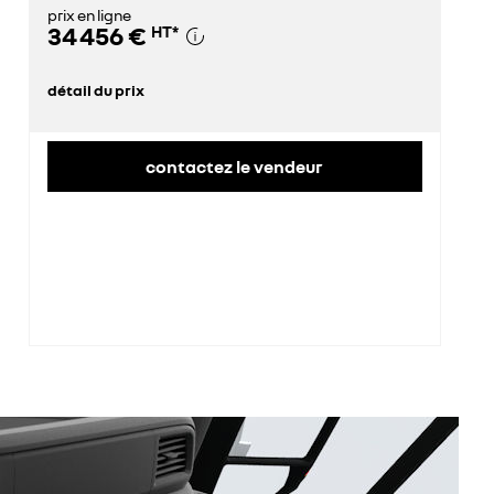
prix en ligne
34 456 €
HT
*
détail du prix
prix conseillé
47 200 €
remise concessionnaire déduite
12 744 €
contactez le vendeur