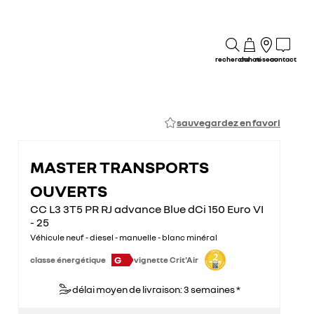
recherche
achat
réseau
contact
sauvegardez en favori
MASTER TRANSPORTS
OUVERTS
CC L3 3T5 PR RJ advance Blue dCi 150 Euro VI
- 25
Véhicule neuf - diesel - manuelle - blanc minéral
G
classe énergétique
vignette Crit'Air
délai moyen de livraison: 3 semaines *