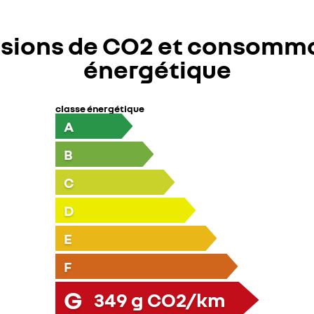
sions de CO2 et consomm
énergétique
classe énergétique
A
B
C
D
E
F
G
349
g CO2/km