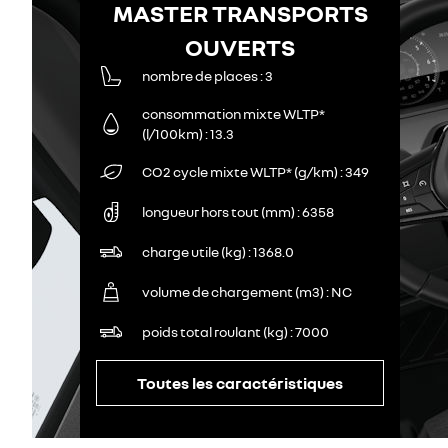
MASTER TRANSPORTS
OUVERTS
nombre de places
3
consommation mixte WLTP*
(l/100km)
13.3
CO2 cycle mixte WLTP* (g/km)
349
longueur hors tout (mm)
6358
charge utile (kg)
1368.0
volume de chargement (m3)
NC
poids total roulant (kg)
7000
Toutes les caractéristiques