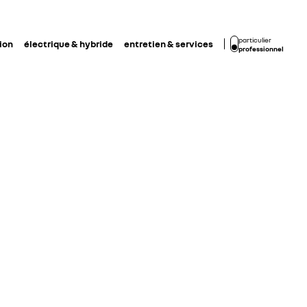
particulier
ion
électrique & hybride
entretien & services
professionnel