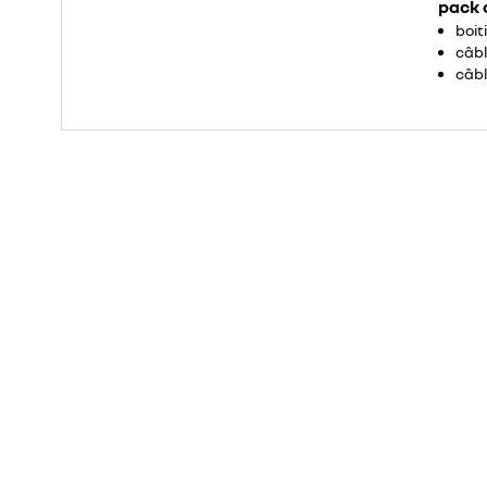
pack 
boit
câbl
câbl