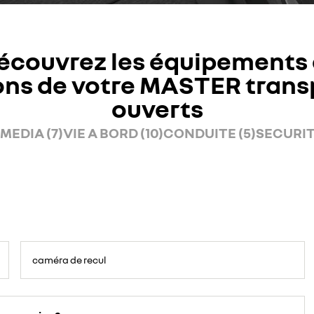
écouvrez les équipements 
ons de votre MASTER trans
ouverts
MEDIA (7)
VIE A BORD (10)
CONDUITE (5)
SECURITE
caméra de recul