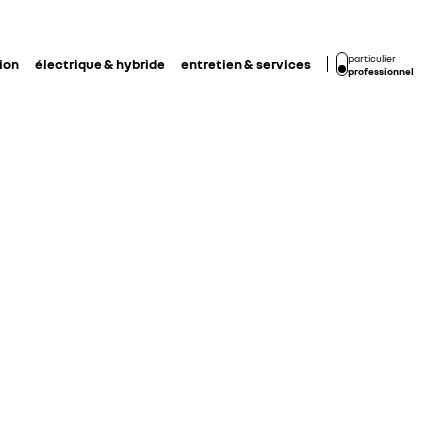
particulier
ion
électrique & hybride
entretien & services
professionnel