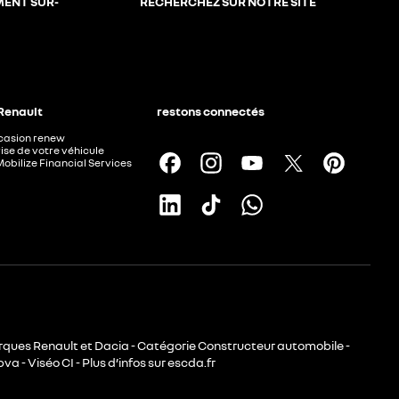
MENT SUR-
RECHERCHEZ SUR NOTRE SITE
 Renault
restons connectés
ccasion renew
ise de votre véhicule
Mobilize Financial Services
rques Renault et Dacia - Catégorie Constructeur automobile -
va - Viséo CI - Plus d’infos sur escda.fr