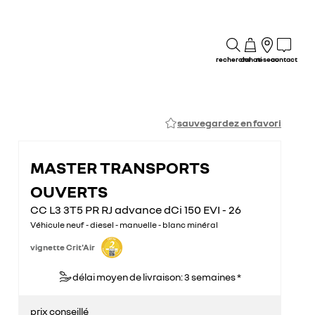
recherche
achat
réseau
contact
sauvegardez en favori
MASTER TRANSPORTS
OUVERTS
CC L3 3T5 PR RJ advance dCi 150 EVI - 26
Véhicule neuf - diesel - manuelle - blanc minéral
vignette Crit'Air
délai moyen de livraison: 3 semaines *
prix conseillé