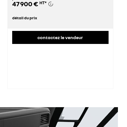
47 900 €
HT
*
détail du prix
prix conseillé
47 900 €
contactez le vendeur