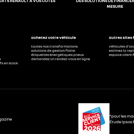
ERTS RENAULT À VOS CÔTÉS
DES SOLUTIONS DE FINANCE
MESURE
achetez votre véhicule
autres sites
toutes nos transformations
véhicules d'o
solutions de gestion flotte
estimez la repr
étiquettes énergétiques pneus
espace client 
s
demandez un rendez-vous en ligne
ufs en stock
*pour les ma
gazine
Étude Ipsos b