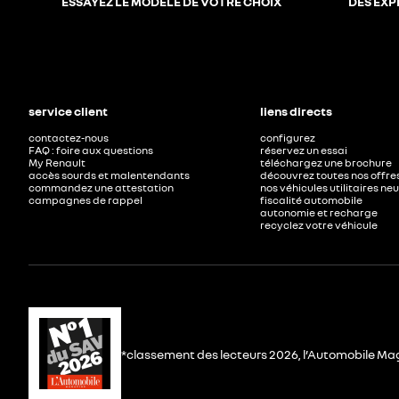
ESSAYEZ LE MODÈLE DE VOTRE CHOIX
DES EXP
service client
liens directs
contactez-nous
configurez
FAQ : foire aux questions
réservez un essai
My Renault
téléchargez une brochure
accès sourds et malentendants
découvrez toutes nos offre
commandez une attestation
nos véhicules utilitaires ne
campagnes de rappel
fiscalité automobile
autonomie et recharge
recyclez votre véhicule
*classement des lecteurs 2026, l’Automobile Ma