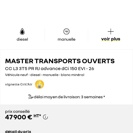
voir plus
diesel
manuelle
MASTER TRANSPORTS OUVERTS
CC L3 3T5 PR RJ advance dCi 150 EVI - 26
Véhicule neuf - diesel - manuelle - blanc minéral
vignette Crit'Air
délai moyen de livraison: 3 semaines *
prix conseillé
47 900 €
HT
*
détail du prix