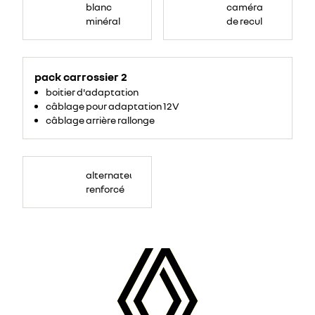
blanc
caméra
minéral
de recul
pack carrossier 2
boitier d'adaptation
câblage pour adaptation 12V
câblage arrière rallonge
alternateur
renforcé