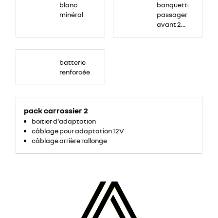
blanc
banquette
minéral
passager
avant 2
places
avec
dossier
batterie
fixe et
renforcée
rangement
sous
assise
pack carrossier 2
boitier d'adaptation
câblage pour adaptation 12V
câblage arrière rallonge