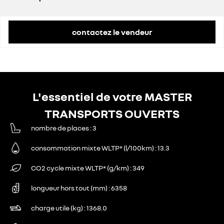
prix conseillé
47 200 €
remise concessionnaire déduite
12 744 €
contactez le vendeur
L'essentiel de votre MASTER
TRANSPORTS OUVERTS
nombre de places
3
consommation mixte WLTP* (l/100km)
13.3
CO2 cycle mixte WLTP* (g/km)
349
longueur hors tout (mm)
6358
charge utile (kg)
1368.0