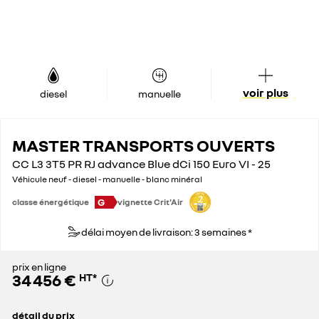
voir plus
diesel
manuelle
MASTER TRANSPORTS OUVERTS
CC L3 3T5 PR RJ advance Blue dCi 150 Euro VI - 25
Véhicule neuf - diesel - manuelle - blanc minéral
G
classe énergétique
vignette Crit'Air
délai moyen de livraison: 3 semaines *
prix en ligne
34 456 €
HT
*
détail du prix