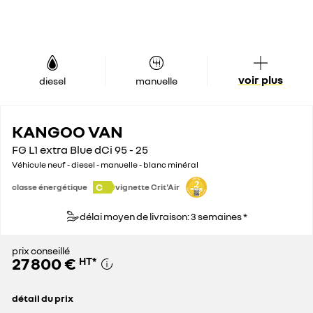
voir plus
diesel
manuelle
KANGOO VAN
FG L1 extra Blue dCi 95 - 25
Véhicule neuf - diesel - manuelle - blanc minéral
C
classe énergétique
vignette Crit'Air
délai moyen de livraison: 3 semaines *
prix conseillé
27 800 €
HT
*
détail du prix
prix conseillé
27 800 €