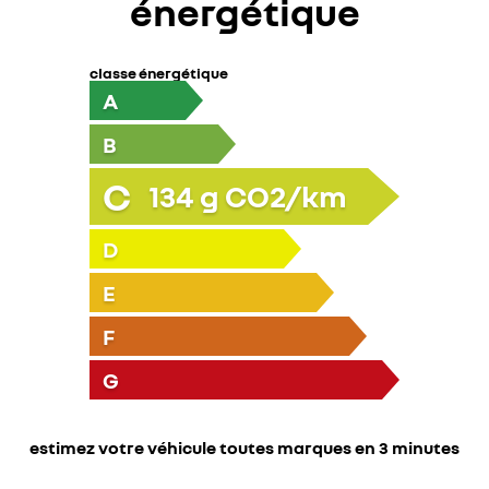
énergétique
classe énergétique
A
B
C
134
g CO2/km
D
E
F
G
estimez votre véhicule toutes marques en 3 minutes