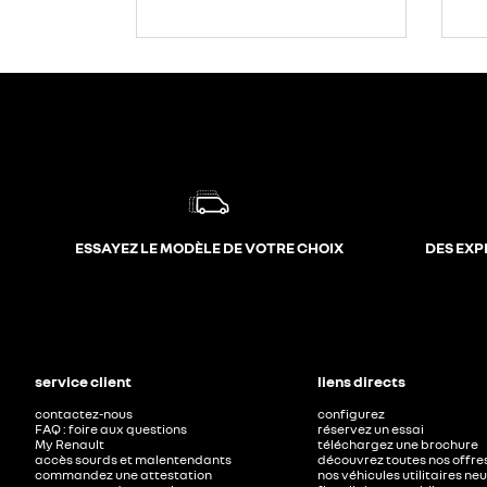
ESSAYEZ LE MODÈLE DE VOTRE CHOIX
DES EXP
service client
liens directs
contactez-nous
configurez
FAQ : foire aux questions
réservez un essai
My Renault
téléchargez une brochure
accès sourds et malentendants
découvrez toutes nos offre
commandez une attestation
nos véhicules utilitaires ne