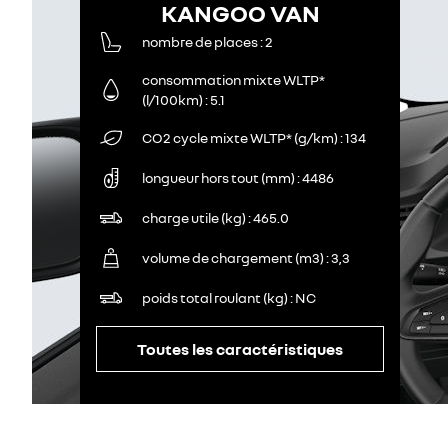
KANGOO VAN
nombre de places
2
consommation mixte WLTP*
(l/100km)
5.1
CO2 cycle mixte WLTP* (g/km)
134
longueur hors tout (mm)
4486
charge utile (kg)
465.0
volume de chargement (m3)
3,3
poids total roulant (kg)
NC
Toutes les caractéristiques