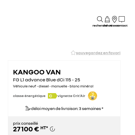
recherche
achat
réseau
contact
sauvegardez en favori
KANGOO VAN
FG L1 advance Blue dCi 115 - 25
Véhicule neuf - diesel - manuelle - blanc minéral
C
classe énergétique
vignette Crit'Air
délai moyen de livraison: 3 semaines *
prix conseillé
27 100 €
HT
*