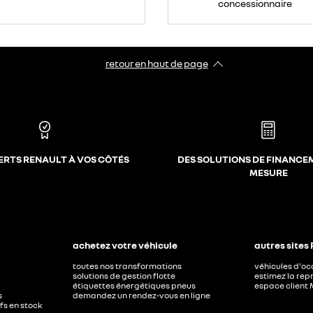
concessionnaire
retour en haut de page​
ERTS RENAULT À VOS CÔTÉS
DES SOLUTIONS DE FINANCE
MESURE
achetez votre véhicule
autres sites
toutes nos transformations
véhicules d'o
solutions de gestion flotte
estimez la repr
étiquettes énergétiques pneus
espace client 
s
demandez un rendez-vous en ligne
ufs en stock