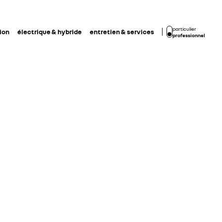
particulier
ion
électrique & hybride
entretien & services
professionnel