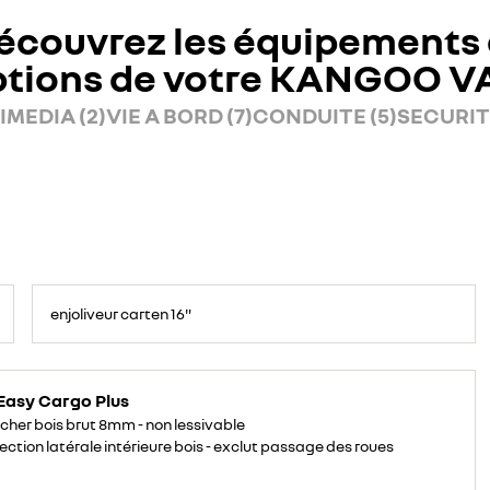
écouvrez les équipements 
ptions de votre KANGOO V
IMEDIA (2)
VIE A BORD (7)
CONDUITE (5)
SECURITE
enjoliveur carten 16"
Easy Cargo Plus
cher bois brut 8mm - non lessivable
ection latérale intérieure bois - exclut passage des roues