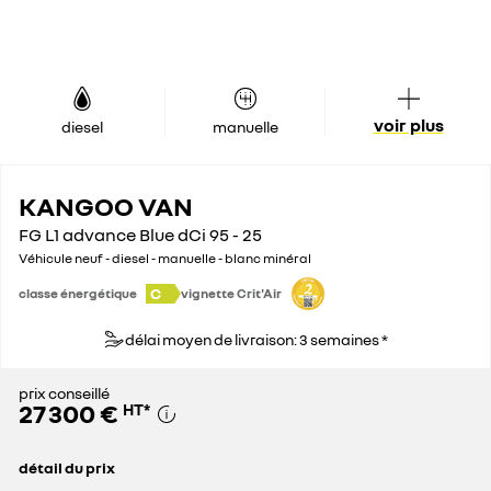
voir plus
diesel
manuelle
KANGOO VAN
FG L1 advance Blue dCi 95 - 25
Véhicule neuf - diesel - manuelle - blanc minéral
C
classe énergétique
vignette Crit'Air
délai moyen de livraison: 3 semaines *
prix conseillé
27 300 €
HT
*
détail du prix
prix conseillé
27 300 €