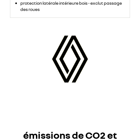
//
protection latérale intérieure bois - exclut passage
Perçage
2
des roues
trous
//
Entraxe
90
mm</p>
émissions de CO2 et