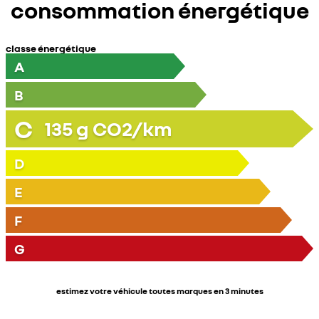
consommation énergétique
classe énergétique
A
B
C
135
g CO2/km
D
E
F
G
estimez votre véhicule toutes marques en 3 minutes