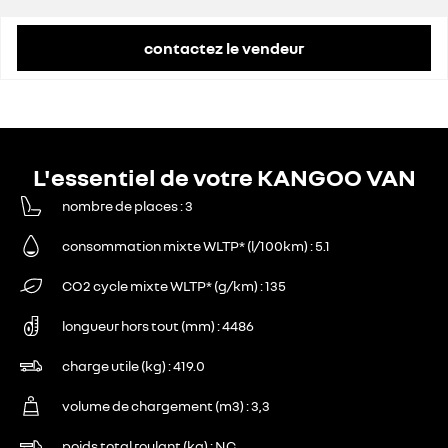
contactez le vendeur
L'essentiel de votre KANGOO VAN
nombre de places
3
consommation mixte WLTP* (l/100km)
5.1
CO2 cycle mixte WLTP* (g/km)
135
longueur hors tout (mm)
4486
charge utile (kg)
419.0
volume de chargement (m3)
3,3
poids total roulant (kg)
NC