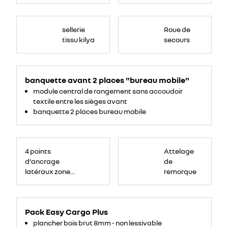
sellerie
Roue de
tissu kilya
secours
banquette avant 2 places "bureau mobile"
module central de rangement sans accoudoir
textile entre les sièges avant
banquette 2 places bureau mobile
<p>Crochet
boule
4 points
Attelage
(forgé)
</p>
d'ancrage
de
<p>Masse
maxi
latéraux zone
remorque
remorque
freinée,
chargement
MRF
=
1
500
kg</p>
Pack Easy Cargo Plus
<p>Faisceau
13
plancher bois brut 8mm - non lessivable
broches