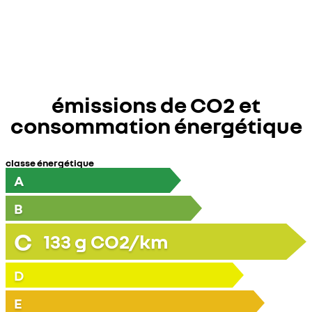
émissions de CO2 et
consommation énergétique
classe énergétique
A
B
C
133
g CO2/km
D
E