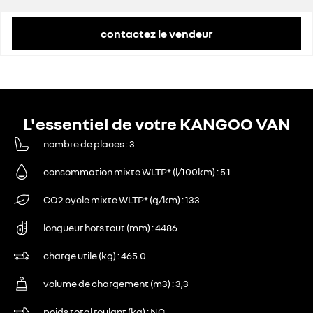
contactez le vendeur
L'essentiel de votre KANGOO VAN
nombre de places
3
consommation mixte WLTP* (l/100km)
5.1
CO2 cycle mixte WLTP* (g/km)
133
longueur hors tout (mm)
4486
charge utile (kg)
465.0
volume de chargement (m3)
3,3
poids total roulant (kg)
NC