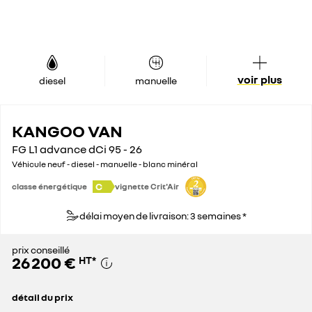
voir plus
diesel
manuelle
KANGOO VAN
FG L1 advance dCi 95 - 26
Véhicule neuf - diesel - manuelle - blanc minéral
C
classe énergétique
vignette Crit'Air
délai moyen de livraison: 3 semaines *
prix conseillé
26 200 €
HT
*
détail du prix
prix conseillé
26 200 €