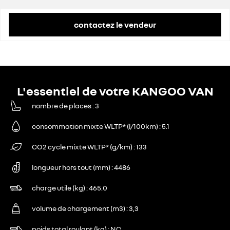
contactez le vendeur
L'essentiel de votre KANGOO VAN
nombre de places
3
consommation mixte WLTP* (l/100km)
5.1
CO2 cycle mixte WLTP* (g/km)
133
longueur hors tout (mm)
4486
charge utile (kg)
465.0
volume de chargement (m3)
3,3
poids total roulant (kg)
NC