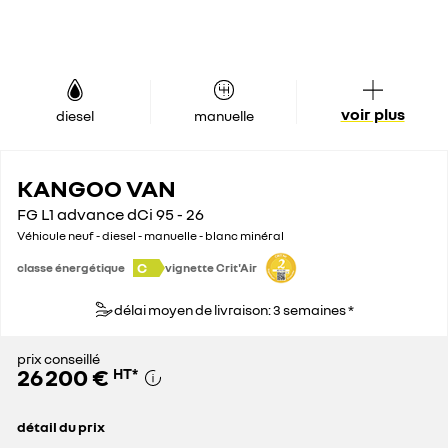
voir plus
diesel
manuelle
KANGOO VAN
FG L1 advance dCi 95 - 26
Véhicule neuf - diesel - manuelle - blanc minéral
C
classe énergétique
vignette Crit'Air
délai moyen de livraison: 3 semaines *
prix conseillé
26 200 €
HT
*
détail du prix
prix conseillé
26 200 €