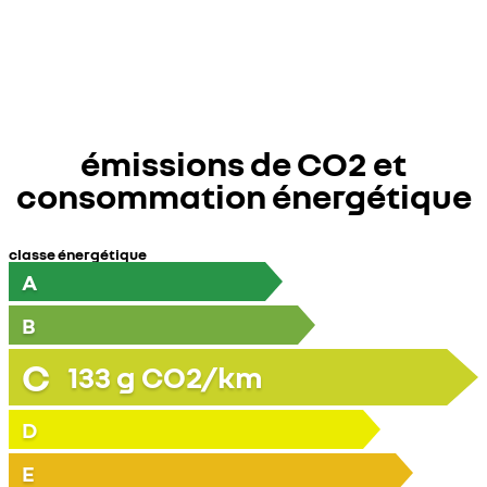
émissions de CO2 et
consommation énergétique
classe énergétique
A
B
C
133
g CO2/km
D
E