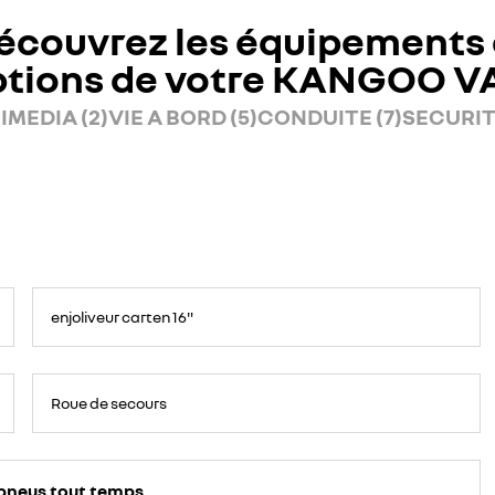
écouvrez les équipements 
ptions de votre KANGOO V
IMEDIA (2)
VIE A BORD (5)
CONDUITE (7)
SECURITE
enjoliveur carten 16"
Roue de secours
pneus tout temps