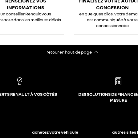
RENSEIGNEZ VOS
FINALISEZ VOTRE ACHAT
INFORMATIONS
CONCESSION
un conseiller Renault vous
en quelques clics, votre dem
ntacte dans les meilleurs délais
est communiquée à votre
concessionnaire
retour en haut de page​
ERTS RENAULT À VOS CÔTÉS
DES SOLUTIONS DE FINANCE
MESURE
achetez votre véhicule
autres sites