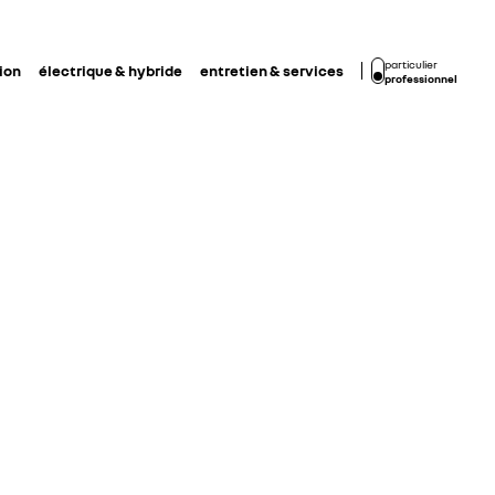
particulier
ion
électrique & hybride
entretien & services
professionnel