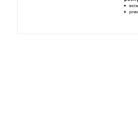
exte
pneu