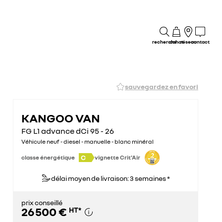
recherche
achat
réseau
contact
sauvegardez en favori
KANGOO VAN
FG L1 advance dCi 95 - 26
Véhicule neuf - diesel - manuelle - blanc minéral
C
classe énergétique
vignette Crit'Air
délai moyen de livraison: 3 semaines *
prix conseillé
26 500 €
HT
*