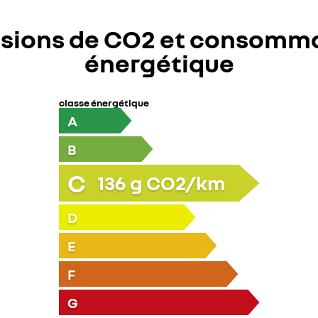
sions de CO2 et consomm
énergétique
classe énergétique
A
B
C
136
g CO2/km
D
E
F
G